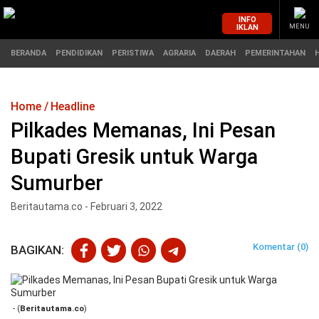
INFO
IKLAN
MENU
BERANDA
PENDIDIKAN
PERISTIWA
AGRARIA
DAERAH
PEMERINTAHAN
Home
Headline
MASUK
Pilkades Memanas, Ini Pesan
Bupati Gresik untuk Warga
BERANDA
PENDIDIKAN
Sumurber
PERISTIWA
HUKUM
Beritautama.co - Februari 3, 2022
AGRARIA
EKONOMI
Komentar (0)
BAGIKAN:
DAERAH
OLAHRAGA
PEMERINTAHAN
PENDIDIKAN
- (
Beritautama.co
)