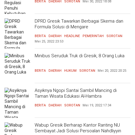
BERITA
DAERAH
SOROTAN
Mei 30, 2022
18:08
DPRD Gresik Tawarkan Berbagai Skema dan
Formula Solusi di Mengare
BERITA
DAERAH
HEADLINE
PEMERINTAH
SOROTAN
Mei 25, 2022
23:53
Minibus Seruduk Truk di Gresik, 8 Orang Luka
BERITA
DAERAH
HUKUM
SOROTAN
Mei 20, 2022
20:25
Asyiknya Ngopi Santai Sambil Mancing di
Taman Wisata Edukasi Al-Hambra
BERITA
DAERAH
SOROTAN
Mei 19, 2022
17:34
Wabup Gresik Berharap Kantor Ranting NU
Sembayat Jadi Solusi Persoalan Nahdliyyin