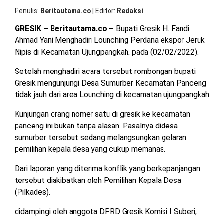
OPINI
HIBURAN
Penulis
Beritautama.co
|
Editor
Redaksi
GRESIK – Beritautama.co –
Bupati Gresik H. Fandi
Ahmad Yani Menghadiri Lounching Perdana ekspor Jeruk
BERITABARU.CO
KABARBARU.CO
SERIKATNEWS.COM
PEWARTANUSANTARA.COM
LANGGAR.CO
JOBNAS.COM
SURAU.CO
Nipis di Kecamatan Ujungpangkah, pada (02/02/2022).
Setelah menghadiri acara tersebut rombongan bupati
REDAKSI
TENTANG
KERJASAMA
PEDOMAN
Gresik mengunjungi Desa Sumurber Kecamatan Panceng
KAMI
MEDIA
CYBER
tidak jauh dari area Lounching di kecamatan ujungpangkah.
Kunjungan orang nomer satu di gresik ke kecamatan
panceng ini bukan tanpa alasan. Pasalnya didesa
sumurber tersebut sedang melangsungkan gelaran
pemilihan kepala desa yang cukup memanas.
Dari laporan yang diterima konflik yang berkepanjangan
tersebut diakibatkan oleh Pemilihan Kepala Desa
(Pilkades).
didampingi oleh anggota DPRD Gresik Komisi I Suberi,