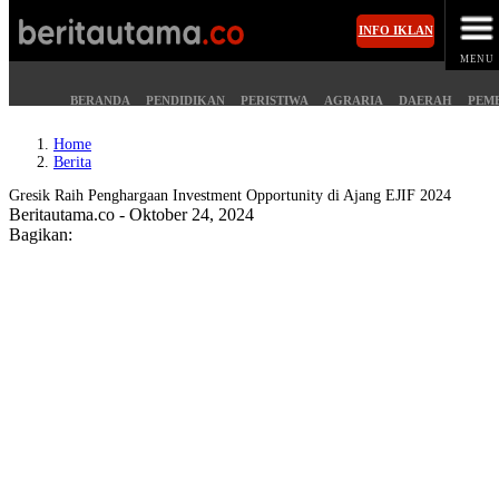
INFO IKLAN
MENU
BERANDA
PENDIDIKAN
PERISTIWA
AGRARIA
DAERAH
PEM
Home
Berita
MASUK
Gresik Raih Penghargaan Investment Opportunity di Ajang EJIF 2024
Beritautama.co - Oktober 24, 2024
Bagikan:
BERANDA
PENDIDIKAN
PERISTIWA
HUKUM
AGRARIA
EKONOMI
DAERAH
OLAHRAGA
PEMERINTAHAN
PENDIDIKAN
OPINI
HIBURAN