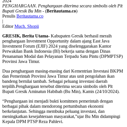
PENGHARGAAN. Penghargaan diterima secara simbolis oleh Plt
Bupati Gresik Bu Min
- (
Beritautama.co
)
Penulis
Beritautama.co
|
Editor
Much. Shopii
GRESIK, Berita Utama-
Kabupaten Gresik berhasil meraih
penghargaan Investment Opportunity dalam ajang East Java
Investment Forum (EJIF) 2024 yang diselenggarakan Kantor
Perwakilan Bank Indonesia (BI) bekerja sama dengan Dinas
Penanaman Modal dan Pelayanan Terpadu Satu Pintu (DPMPTSP)
Provinsi Jawa Timur.
Dua penghargaan masing-masing dari Kementrian Investasi BKPM
dan Pemerintah Provinsi Jawa Timur atas unit pengolahan ikan
bandeng bernilai tambah. Sebagai peluang investasi daerah
terpilih.Penghargaan tersebut diterima secara simbolis oleh Plt
Bupati Gresik Aminatun Habibah (Bu Min), Kamis (24/10/2024).
“Penghargaan ini menjadi bukti komitmen pemerintah dengan
berbagai pihak dalam mendorong pertumbuhan ekonomi
berkelanjutan. Sehingga membuka peluang investasi, dan
meningkatkan kesejahteraan masyarakat,”ujar Bu Min didampingi
Kepala DPM PTSP Reza Pahlevi.