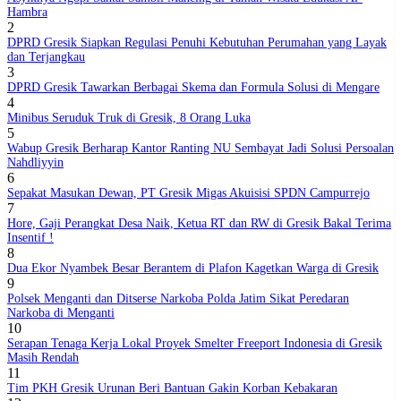
Hambra
2
DPRD Gresik Siapkan Regulasi Penuhi Kebutuhan Perumahan yang Layak
dan Terjangkau
3
DPRD Gresik Tawarkan Berbagai Skema dan Formula Solusi di Mengare
4
Minibus Seruduk Truk di Gresik, 8 Orang Luka
5
Wabup Gresik Berharap Kantor Ranting NU Sembayat Jadi Solusi Persoalan
Nahdliyyin
6
Sepakat Masukan Dewan, PT Gresik Migas Akuisisi SPDN Campurrejo
7
Hore, Gaji Perangkat Desa Naik, Ketua RT dan RW di Gresik Bakal Terima
Insentif !
8
Dua Ekor Nyambek Besar Berantem di Plafon Kagetkan Warga di Gresik
9
Polsek Menganti dan Ditserse Narkoba Polda Jatim Sikat Peredaran
Narkoba di Menganti
10
Serapan Tenaga Kerja Lokal Proyek Smelter Freeport Indonesia di Gresik
Masih Rendah
11
Tim PKH Gresik Urunan Beri Bantuan Gakin Korban Kebakaran