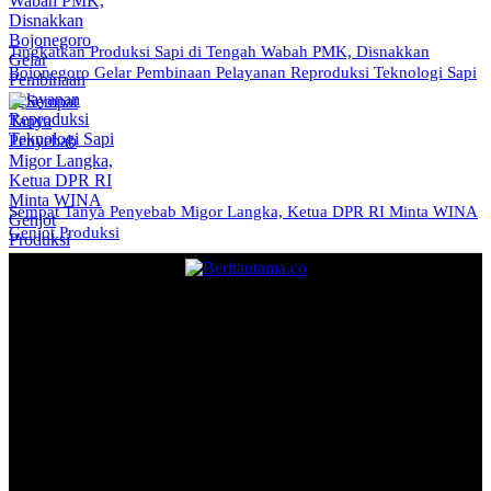
Tingkatkan Produksi Sapi di Tengah Wabah PMK, Disnakkan
Bojonegoro Gelar Pembinaan Pelayanan Reproduksi Teknologi Sapi
Sempat Tanya Penyebab Migor Langka, Ketua DPR RI Minta WINA
Genjot Produksi