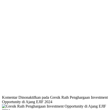
BERITABARU.CO
KABARBARU.CO
SERIKATNEWS.COM
PEWARTANUSANTARA.COM
LANGGAR.CO
JOBNAS.COM
SURAU.CO
REDAKSI
TENTANG
KERJASAMA
PEDOMAN
KAMI
MEDIA
CYBER
Komentar Dinonaktifkan
pada Gresik Raih Penghargaan Investment
Opportunity di Ajang EJIF 2024