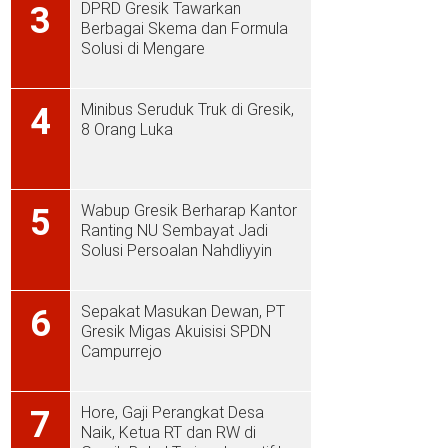
DPRD Gresik Tawarkan
3
Berbagai Skema dan Formula
Solusi di Mengare
Minibus Seruduk Truk di Gresik,
4
8 Orang Luka
Wabup Gresik Berharap Kantor
5
Ranting NU Sembayat Jadi
Solusi Persoalan Nahdliyyin
Sepakat Masukan Dewan, PT
6
Gresik Migas Akuisisi SPDN
Campurrejo
Hore, Gaji Perangkat Desa
7
Naik, Ketua RT dan RW di