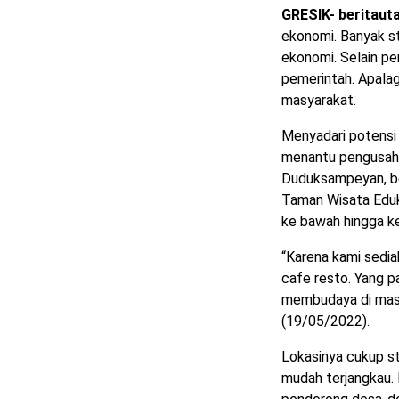
GRESIK- beritaut
ekonomi. Banyak s
ekonomi. Selain p
pemerintah. Apalag
masyarakat.
Menyadari potensi 
menantu pengusaha
Duduksampeyan, be
Taman Wisata Eduk
ke bawah hingga ke
“Karena kami sedi
cafe resto. Yang p
membudaya di masy
(19/05/2022).
Lokasinya cukup s
mudah terjangkau. 