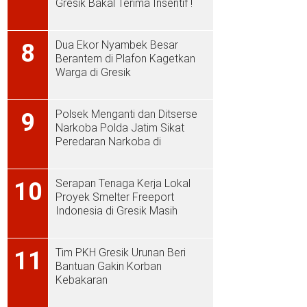
Gresik Bakal Terima Insentif !
Dua Ekor Nyambek Besar
8
Berantem di Plafon Kagetkan
Warga di Gresik
Polsek Menganti dan Ditserse
9
Narkoba Polda Jatim Sikat
Peredaran Narkoba di
Menganti
Serapan Tenaga Kerja Lokal
10
Proyek Smelter Freeport
Indonesia di Gresik Masih
Rendah
Tim PKH Gresik Urunan Beri
11
Bantuan Gakin Korban
Kebakaran