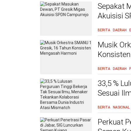
Sepakat M
Akuisisi 
BERITA
DAERAH
Musik Ork
Konsiste
BERITA
DAERAH
33,5 % Lu
Sesuai Il
Bersama D
BERITA
NASIONAL
Perkuat P