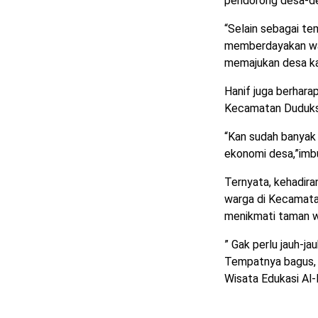
pendorong desa-de
“Selain sebagai t
memberdayakan war
memajukan desa ka
Hanif juga berhara
Kecamatan Duduks
“Kan sudah banyak
ekonomi desa,”imb
Ternyata, kehadir
warga di Kecamata
menikmati taman wi
” Gak perlu jauh-
Tempatnya bagus, 
Wisata Edukasi Al