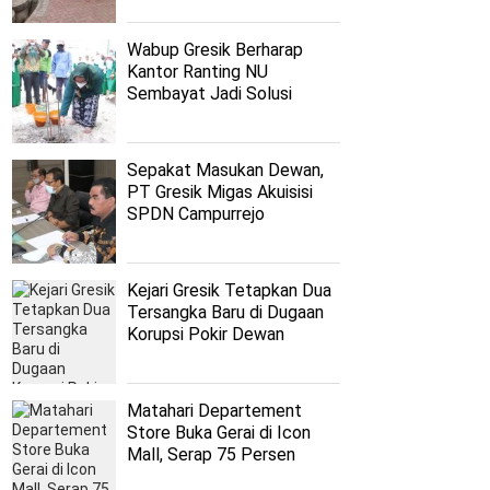
Wabup Gresik Berharap
Kantor Ranting NU
Sembayat Jadi Solusi
Persoalan Nahdliyyin
Sepakat Masukan Dewan,
PT Gresik Migas Akuisisi
SPDN Campurrejo
Kejari Gresik Tetapkan Dua
Tersangka Baru di Dugaan
Korupsi Pokir Dewan
Matahari Departement
Store Buka Gerai di Icon
Mall, Serap 75 Persen
Tenaga Lokal