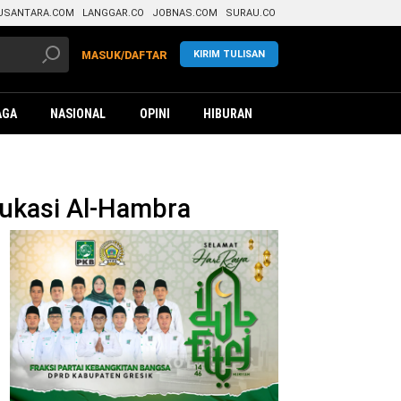
USANTARA.COM
LANGGAR.CO
JOBNAS.COM
SURAU.CO
KIRIM TULISAN
MASUK/DAFTAR
AGA
NASIONAL
OPINI
HIBURAN
dukasi Al-Hambra