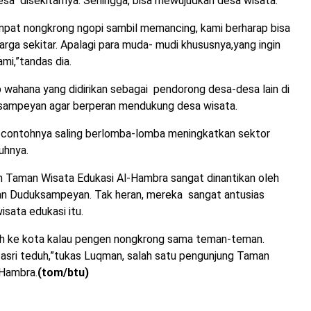
sa disekitarnya. Sehingga, bisa mewujudkan desa wisata.
empat nongkrong ngopi sambil memancing, kami berharap bisa
ga sekitar. Apalagi para muda- mudi khususnya,yang ingin
mi,”tandas dia.
p wahana yang didirikan sebagai pendorong desa-desa lain di
ampeyan agar berperan mendukung desa wisata.
 contohnya saling berlomba-lomba meningkatkan sektor
uhnya.
an Taman Wisata Edukasi Al-Hambra sangat dinantikan oleh
n Duduksampeyan. Tak heran, mereka sangat antusias
sata edukasi itu.
jauh ke kota kalau pengen nongkrong sama teman-teman.
asri teduh,”tukas Luqman, salah satu pengunjung Taman
-Hambra.
(tom/btu)