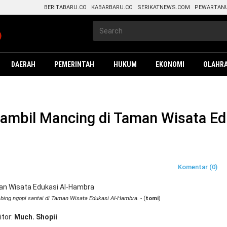
BERITABARU.CO
KABARBARU.CO
SERIKATNEWS.COM
PEWARTAN
DAERAH
PEMERINTAH
HUKUM
EKONOMI
OLAHR
Sambil Mancing di Taman Wisata E
Komentar (0)
bing ngopi santai di Taman Wisata Edukasi Al-Hambra.
- (
tomi
)
itor
Much. Shopii