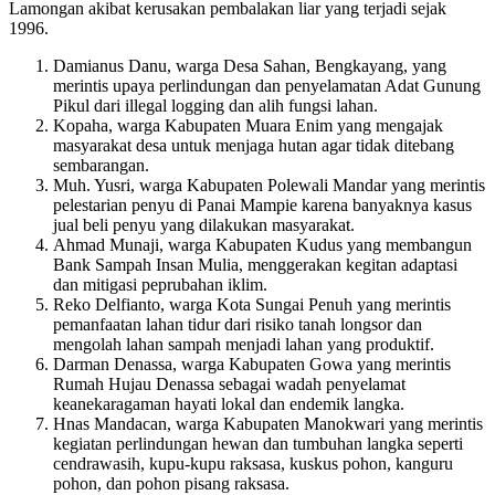
Lamongan akibat kerusakan pembalakan liar yang terjadi sejak
1996.
Damianus Danu, warga Desa Sahan, Bengkayang, yang
merintis upaya perlindungan dan penyelamatan Adat Gunung
Pikul dari illegal logging dan alih fungsi lahan.
Kopaha, warga Kabupaten Muara Enim yang mengajak
masyarakat desa untuk menjaga hutan agar tidak ditebang
sembarangan.
Muh. Yusri, warga Kabupaten Polewali Mandar yang merintis
pelestarian penyu di Panai Mampie karena banyaknya kasus
jual beli penyu yang dilakukan masyarakat.
Ahmad Munaji, warga Kabupaten Kudus yang membangun
Bank Sampah Insan Mulia, menggerakan kegitan adaptasi
dan mitigasi peprubahan iklim.
Reko Delfianto, warga Kota Sungai Penuh yang merintis
pemanfaatan lahan tidur dari risiko tanah longsor dan
mengolah lahan sampah menjadi lahan yang produktif.
Darman Denassa, warga Kabupaten Gowa yang merintis
Rumah Hujau Denassa sebagai wadah penyelamat
keanekaragaman hayati lokal dan endemik langka.
Hnas Mandacan, warga Kabupaten Manokwari yang merintis
kegiatan perlindungan hewan dan tumbuhan langka seperti
cendrawasih, kupu-kupu raksasa, kuskus pohon, kanguru
pohon, dan pohon pisang raksasa.