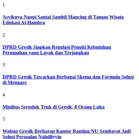
1
Asyiknya Ngopi Santai Sambil Mancing di Taman Wisata
Edukasi Al-Hambra
2
DPRD Gresik Siapkan Regulasi Penuhi Kebutuhan
Perumahan yang Layak dan Terjangkau
3
DPRD Gresik Tawarkan Berbagai Skema dan Formula Solusi
di Mengare
4
Minibus Seruduk Truk di Gresik, 8 Orang Luka
5
Wabup Gresik Berharap Kantor Ranting NU Sembayat Jadi
Solusi Persoalan Nahdliyyin