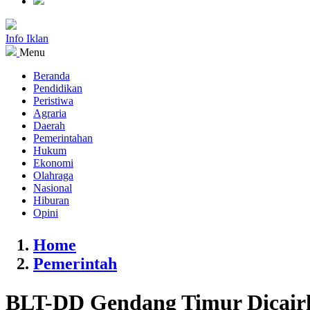
Info Iklan
Menu
Beranda
Pendidikan
Peristiwa
Agraria
Daerah
Pemerintahan
Hukum
Ekonomi
Olahraga
Nasional
Hiburan
Opini
Home
Pemerintah
BLT-DD Gendang Timur Dicair