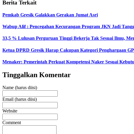
Berita Terkait
Pemkab Gresik Galakkan Gerakan Jumat Asri
Wabup Alif : Pencegahan Kecurangan Program JKN Jadi Tang
33,5 % Lulusan Perguruan Tinggi Bekerja Tak Sesuai Ilmu, Me
Ketua DPRD Gresik Harap Cakupan Kategori Penghargaan GP
Menaker: Pemerintah Perkuat Kompetensi Naker Sesuai Kebutu
Tinggalkan Komentar
Name (harus diisi)
Email (harus diisi)
Website
Comment