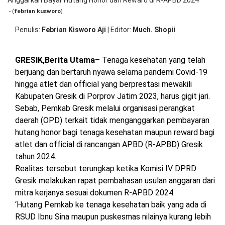
At
OPINI
HIBURAN
- (
febrian kusworo
)
Gi
Ja
Penulis
Febrian Kisworo Aji
|
Editor
Much. Shopii
P
Gr
BERITABARU.CO
KABARBARU.CO
SERIKATNEWS.COM
PEWARTANUSANTARA.COM
LANGGAR.CO
JOBNAS.COM
SURAU.CO
Ta
An
GRESIK,Berita Utama
– Tenaga kesehatan yang telah
Ba
berjuang dan bertaruh nyawa selama pandemi Covid-19
Hu
REDAKSI
TENTANG
KERJASAMA
PEDOMAN
hingga atlet dan official yang berprestasi mewakili
Ho
KAMI
MEDIA
da
CYBER
Kabupaten Gresik di Porprov Jatim 2023, harus gigit jari.
R
Sebab, Pemkab Gresik melalui organisasi perangkat
di
daerah (OPD) terkait tidak menganggarkan pembayaran
R-
A
hutang honor bagi tenaga kesehatan maupun reward bagi
20
atlet dan official di rancangan APBD (R-APBD) Gresik
tahun 2024.
Realitas tersebut terungkap ketika Komisi IV DPRD
Gresik melakukan rapat pembahasan usulan anggaran dari
mitra kerjanya sesuai dokumen R-APBD 2024.
‘Hutang Pemkab ke tenaga kesehatan baik yang ada di
RSUD Ibnu Sina maupun puskesmas nilainya kurang lebih