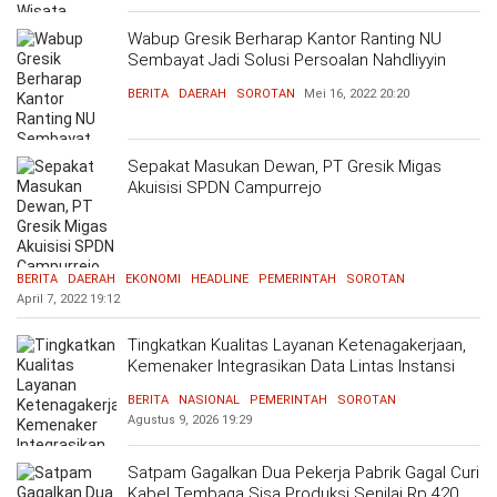
Wabup Gresik Berharap Kantor Ranting NU
Sembayat Jadi Solusi Persoalan Nahdliyyin
BERITA
DAERAH
SOROTAN
Mei 16, 2022
20:20
Sepakat Masukan Dewan, PT Gresik Migas
Akuisisi SPDN Campurrejo
BERITA
DAERAH
EKONOMI
HEADLINE
PEMERINTAH
SOROTAN
April 7, 2022
19:12
Tingkatkan Kualitas Layanan Ketenagakerjaan,
Kemenaker Integrasikan Data Lintas Instansi
BERITA
NASIONAL
PEMERINTAH
SOROTAN
Agustus 9, 2026
19:29
Satpam Gagalkan Dua Pekerja Pabrik Gagal Curi
Kabel Tembaga Sisa Produksi Senilai Rp 420