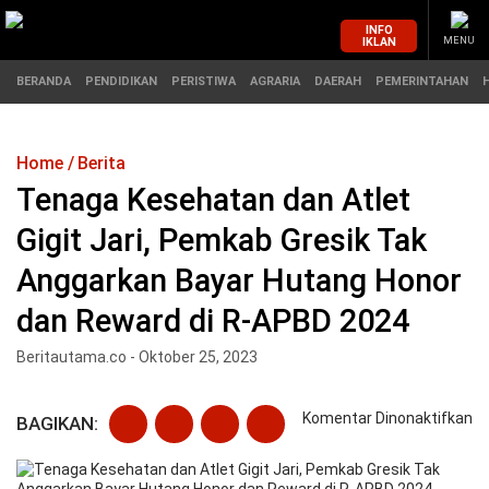
INFO
IKLAN
MENU
BERANDA
PENDIDIKAN
PERISTIWA
AGRARIA
DAERAH
PEMERINTAHAN
Home
Berita
MASUK
Tenaga Kesehatan dan Atlet
Gigit Jari, Pemkab Gresik Tak
BERANDA
PENDIDIKAN
Anggarkan Bayar Hutang Honor
PERISTIWA
HUKUM
dan Reward di R-APBD 2024
AGRARIA
EKONOMI
Beritautama.co - Oktober 25, 2023
DAERAH
OLAHRAGA
pa
Komentar Dinonaktifkan
BAGIKAN:
T
PEMERINTAHAN
PENDIDIKAN
Ke
da