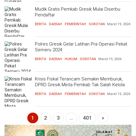
OPINI
HIBURAN
Mudik Gratis Pemkab Gresik Mulai Diserbu
Pendaftar
BERITA
DAERAH
PEMERINTAH
SOROTAN
Maret 19, 2024
BERITABARU.CO
KABARBARU.CO
SERIKATNEWS.COM
PEWARTANUSANTARA.COM
LANGGAR.CO
JOBNAS.COM
SURAU.CO
Polres Gresik Gelar Latihan Pra Operasi Pekat
REDAKSI
TENTANG
KERJASAMA
PEDOMAN
Semeru 2024
KAMI
MEDIA
CYBER
BERITA
DAERAH
HUKUM
SOROTAN
Maret 19, 2024
Krisis Fiskal Terancam Semakin Memburuk,
DPRD Gresik Minta Pemkab Tak Salah Kelola
APBD 2024
BERITA
DAERAH
PEMERINTAH
SOROTAN
Maret 19, 2024
1
2
3
...
401
»