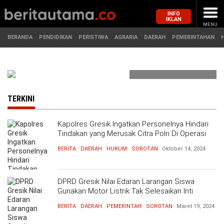
INFO
IKLAN
MENU
BERANDA
PENDIDIKAN
PERISTIWA
AGRARIA
DAERAH
PEMERINTAHAN
MASUK
Febrian
TERKINI
BERANDA
PENDIDIKAN
Kiswor
Kapolres Gresik Ingatkan Personelnya Hindari
Tindakan yang Merusak Citra Polri Di Operasi
PERISTIWA
HUKUM
Zebra Semeru 2024
Aji
BERITA
DAERAH
HUKUM
SOROTAN
Oktober 14, 2024
AGRARIA
EKONOMI
DPRD Gresik Nilai Edaran Larangan Siswa
DAERAH
OLAHRAGA
Gunakan Motor Listrik Tak Selesaikan Inti
: 12-
Masalah
Bergabung
09-
PEMERINTAHAN
PENDIDIKAN
BERITA
DAERAH
PEMERINTAH
SOROTAN
Maret 19, 2024
sejak
2022