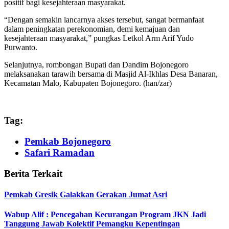
positif bagi kesejahteraan masyarakat.
“Dengan semakin lancarnya akses tersebut, sangat bermanfaat
dalam peningkatan perekonomian, demi kemajuan dan
kesejahteraan masyarakat,” pungkas Letkol Arm Arif Yudo
Purwanto.
Selanjutnya, rombongan Bupati dan Dandim Bojonegoro
melaksanakan tarawih bersama di Masjid Al-Ikhlas Desa Banaran,
Kecamatan Malo, Kabupaten Bojonegoro. (han/zar)
Tag:
Pemkab Bojonegoro
Safari Ramadan
Berita Terkait
Pemkab Gresik Galakkan Gerakan Jumat Asri
Wabup Alif : Pencegahan Kecurangan Program JKN Jadi
Tanggung Jawab Kolektif Pemangku Kepentingan