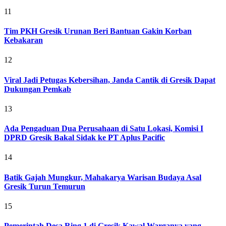
11
Tim PKH Gresik Urunan Beri Bantuan Gakin Korban
Kebakaran
12
Viral Jadi Petugas Kebersihan, Janda Cantik di Gresik Dapat
Dukungan Pemkab
13
Ada Pengaduan Dua Perusahaan di Satu Lokasi, Komisi I
DPRD Gresik Bakal Sidak ke PT Aplus Pacific
14
Batik Gajah Mungkur, Mahakarya Warisan Budaya Asal
Gresik Turun Temurun
15
Pemerintah Desa Ring 1 di Gresik Kawal Warganya yang