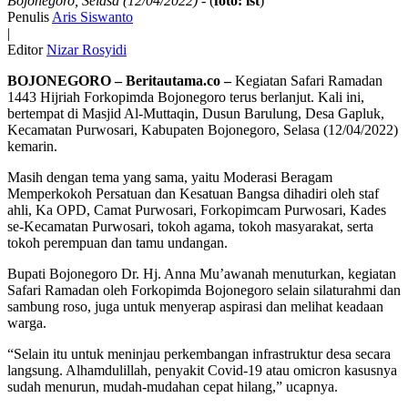
Bojonegoro, Selasa (12/04/2022)
- (
foto: ist
)
Penulis
Aris Siswanto
|
Editor
Nizar Rosyidi
BOJONEGORO – Beritautama.co –
Kegiatan Safari Ramadan
1443 Hijriah Forkopimda Bojonegoro terus berlanjut. Kali ini,
bertempat di Masjid Al-Muttaqin, Dusun Barulung, Desa Gapluk,
Kecamatan Purwosari, Kabupaten Bojonegoro, Selasa (12/04/2022)
kemarin.
Masih dengan tema yang sama, yaitu Moderasi Beragam
Memperkokoh Persatuan dan Kesatuan Bangsa dihadiri oleh staf
ahli, Ka OPD, Camat Purwosari, Forkopimcam Purwosari, Kades
se-Kecamatan Purwosari, tokoh agama, tokoh masyarakat, serta
tokoh perempuan dan tamu undangan.
Bupati Bojonegoro Dr. Hj. Anna Mu’awanah menuturkan, kegiatan
Safari Ramadan oleh Forkopimda Bojonegoro selain silaturahmi dan
sambung roso, juga untuk menyerap aspirasi dan melihat keadaan
warga.
“Selain itu untuk meninjau perkembangan infrastruktur desa secara
langsung. Alhamdulillah, penyakit Covid-19 atau omicron kasusnya
sudah menurun, mudah-mudahan cepat hilang,” ucapnya.