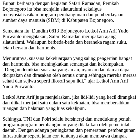
Bupati berharap dengan kegiatan Safari Ramadan, Pemkab
Bojonegoro itu bisa menjalin silaturahmi sekaligus
menyosialisasikan program pembangunan dan pemberdayaan
sumber daya manusia (SDM) di Kabupaten Bojonegoro.
Sementara itu, Dandim 0813 Bojonegoro Letkol Arm Arif Yudo
Purwanto mengatakan, Safari Ramadan merupakan ajang
silaturahmi. Walaupun berbeda-beda dan beraneka ragam suku,
tetap bersatu dan harmonis.
Menurutnya, suasana kekeluargaan yang saling pengertian hangat
dan harmonis, bisa meningkatkan semangat dan kekompakan.
“Dengan demikian suasana yang aman, nyaman dan damai dapat
diciptakan dan dirasakan oleh semua orang sehingga mereka merasa
sehati dan sejiwa seperti filosofi sapu lidi,” ujar Letkol Arm Arif
Yudo Purwanto.
Letkol Arm Arif juga menjelaskan, jika lidi-lidi yang kecil dirangkai
dan diikat menjadi satu dalam satu kekuatan, bisa membersihkan
ruangan dan halaman yang luas sekalipun.
Sehingga, TNI dan Polri selalu bersinergi dan mendukung penuh
program-program pembangunan yang dilakukan oleh pemerintah
daerah. Dengan adanya peningkatan dan pemerataan pembangunan
infrastruktur seperti jalan cor, tentunya akan membawa dampak