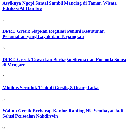
Asyiknya Ngopi Santai Sambil Mancing di Taman Wisata
Edukasi Al-Hambra
2
DPRD Gresik Siapkan Regulasi Penuhi Kebutuhan
Perumahan yang Layak dan Terjangkau
3
DPRD Gresik Tawarkan Berbagai Skema dan Formula Solusi
di Mengare
4
Minibus Seruduk Truk di Gresik, 8 Orang Luka
5
Wabup Gresik Berharap Kantor Ranting NU Sembayat Jadi
Solusi Persoalan Nahdliyyin
6