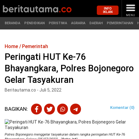
INFO
IKLAN
MENU
BERANDA
PENDIDIKAN
PERISTIWA
AGRARIA
DAERAH
PEMERINTAHAN
Home
Pemerintah
MASUK
Peringati HUT Ke-76
Bhayangkara, Polres Bojonegoro
BERANDA
PENDIDIKAN
Gelar Tasyakuran
PERISTIWA
HUKUM
Beritautama.co - Juli 5, 2022
AGRARIA
EKONOMI
Komentar (0)
BAGIKAN:
DAERAH
OLAHRAGA
PEMERINTAHAN
PENDIDIKAN
Polres Bojonegoro menggelar tasyakuran dalam rangka peringatan HUT Ke-76