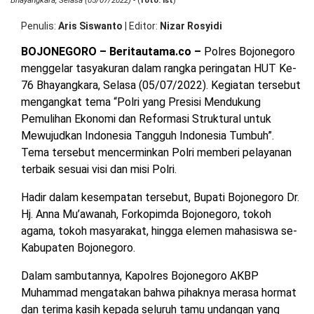
Bhayangkara, Selasa (05/07/2022)
- (
foto: ist
)
OPINI
HIBURAN
Penulis
Aris Siswanto
|
Editor
Nizar Rosyidi
BOJONEGORO – Beritautama.co –
Polres Bojonegoro
BERITABARU.CO
KABARBARU.CO
SERIKATNEWS.COM
PEWARTANUSANTARA.COM
LANGGAR.CO
JOBNAS.COM
SURAU.CO
menggelar tasyakuran dalam rangka peringatan HUT Ke-
76 Bhayangkara, Selasa (05/07/2022). Kegiatan tersebut
mengangkat tema “Polri yang Presisi Mendukung
REDAKSI
TENTANG
KERJASAMA
PEDOMAN
Pemulihan Ekonomi dan Reformasi Struktural untuk
KAMI
MEDIA
CYBER
Mewujudkan Indonesia Tangguh Indonesia Tumbuh”.
Tema tersebut mencerminkan Polri memberi pelayanan
terbaik sesuai visi dan misi Polri.
Hadir dalam kesempatan tersebut, Bupati Bojonegoro Dr.
Hj. Anna Mu’awanah, Forkopimda Bojonegoro, tokoh
agama, tokoh masyarakat, hingga elemen mahasiswa se-
Kabupaten Bojonegoro.
Dalam sambutannya, Kapolres Bojonegoro AKBP
Muhammad mengatakan bahwa pihaknya merasa hormat
dan terima kasih kepada seluruh tamu undangan yang