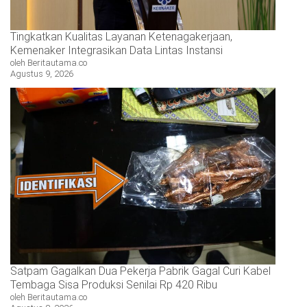
Tingkatkan Kualitas Layanan Ketenagakerjaan,
Kemenaker Integrasikan Data Lintas Instansi
oleh Beritautama.co
Agustus 9, 2026
Satpam Gagalkan Dua Pekerja Pabrik Gagal Curi Kabel
Tembaga Sisa Produksi Senilai Rp 420 Ribu
oleh Beritautama.co