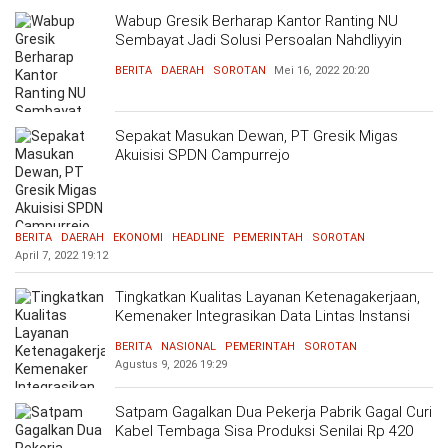
Wabup Gresik Berharap Kantor Ranting NU
Sembayat Jadi Solusi Persoalan Nahdliyyin
BERITA
DAERAH
SOROTAN
Mei 16, 2022
20:20
Sepakat Masukan Dewan, PT Gresik Migas
Akuisisi SPDN Campurrejo
BERITA
DAERAH
EKONOMI
HEADLINE
PEMERINTAH
SOROTAN
April 7, 2022
19:12
Tingkatkan Kualitas Layanan Ketenagakerjaan,
Kemenaker Integrasikan Data Lintas Instansi
BERITA
NASIONAL
PEMERINTAH
SOROTAN
Agustus 9, 2026
19:29
Satpam Gagalkan Dua Pekerja Pabrik Gagal Curi
Kabel Tembaga Sisa Produksi Senilai Rp 420