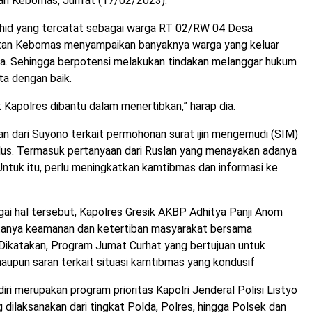
an Kebomas, Jum’at (17/02/2023).
hid yang tercatat sebagai warga RT 02/RW 04 Desa
n Kebomas menyampaikan banyaknya warga yang keluar
ya. Sehingga berpotensi melakukan tindakan melanggar hukum
ta dengan baik.
 Kapolres dibantu dalam menertibkan,” harap dia.
n dari Suyono terkait permohonan surat ijin mengemudi (SIM)
ulus. Termasuk pertanyaan dari Ruslan yang menayakan adanya
 Untuk itu, perlu meningkatkan kamtibmas dan informasi ke
ai hal tersebut, Kapolres Gresik AKBP Adhitya Panji Anom
anya keamanan dan ketertiban masyarakat bersama
Dikatakan, Program Jumat Curhat yang bertujuan untuk
upun saran terkait situasi kamtibmas yang kondusif
iri merupakan program prioritas Kapolri Jenderal Polisi Listyo
 dilaksanakan dari tingkat Polda, Polres, hingga Polsek dan