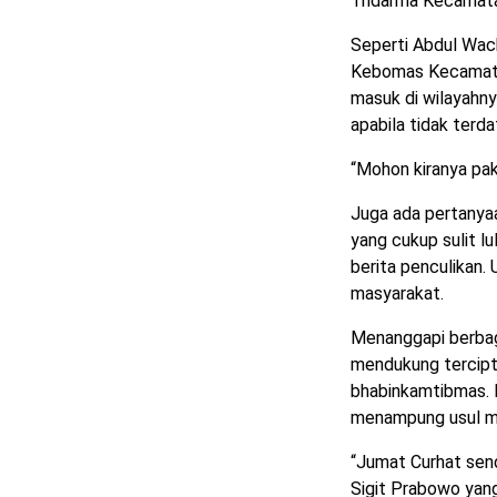
Tridarma Kecamat
Seperti Abdul Wac
Kebomas Kecamata
masuk di wilayahn
apabila tidak terda
“Mohon kiranya pak
Juga ada pertanyaa
yang cukup sulit l
berita penculikan.
masyarakat.
Menanggapi berbag
mendukung tercipt
bhabinkamtibmas. 
menampung usul ma
“Jumat Curhat send
Sigit Prabowo yang