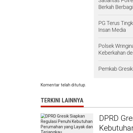
Satlantas Polr
Berkah Berbagi
PG Terus Tingk
Insan Media
Polsek Wringin
Keberkahan d
Pemkab Gresik 
Komentar telah ditutup.
TERKINI LAINNYA
DPRD Gres
Kebutuha