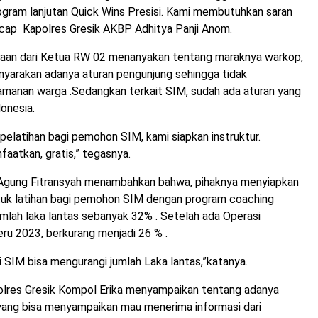
ogram lanjutan Quick Wins Presisi. Kami membutuhkan saran
ucap Kapolres Gresik AKBP Adhitya Panji Anom.
aan dari Ketua RW 02 menanyakan tentang maraknya warkop,
nyarakan adanya aturan pengunjung sehingga tidak
anan warga .Sedangkan terkait SIM, sudah ada aturan yang
donesia.
elatihan bagi pemohon SIM, kami siapkan instruktur.
aatkan, gratis,” tegasnya.
Agung Fitransyah menambahkan bahwa, pihaknya menyiapkan
ntuk latihan bagi pemohon SIM dengan program coaching
 jumlah laka lantas sebanyak 32% . Setelah ada Operasi
u 2023, berkurang menjadi 26 % .
 SIM bisa mengurangi jumlah Laka lantas,”katanya.
res Gresik Kompol Erika menyampaikan tentang adanya
ang bisa menyampaikan mau menerima informasi dari