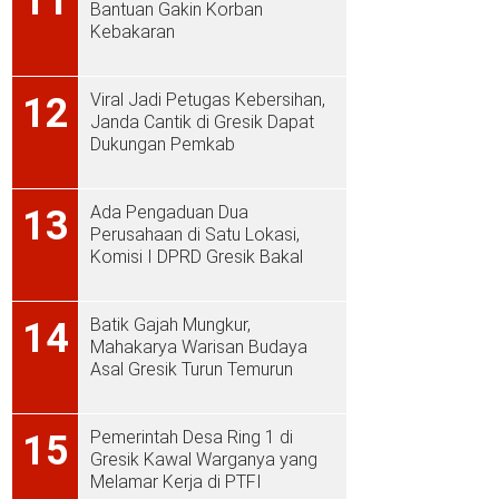
11
Bantuan Gakin Korban
Kebakaran
Viral Jadi Petugas Kebersihan,
12
Janda Cantik di Gresik Dapat
Dukungan Pemkab
Ada Pengaduan Dua
13
Perusahaan di Satu Lokasi,
Komisi I DPRD Gresik Bakal
Sidak ke PT Aplus Pacific
Batik Gajah Mungkur,
14
Mahakarya Warisan Budaya
Asal Gresik Turun Temurun
Pemerintah Desa Ring 1 di
15
Gresik Kawal Warganya yang
Melamar Kerja di PTFI