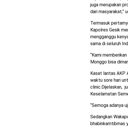
juga merupakan pr
dari masyarakat,” 
Termasuk pertamy
Kapolres Gesik me
mengganggu kenyam
sama di seluruh In
“Kami memberikan p
Monggo bisa dimanf
Kasat lantas AKP 
waktu sore hari u
clinic.Dijelaskan,
Keselamatan Semer
“Semoga adanya uji
Sedangkan Wakapol
bhabinkamtibmas y