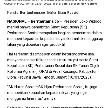
menyerahkan sertifikat tanah untuk rakyat dan SK TORA di Areal Kesongo,
OPINI
HIBURAN
Kabupaten Blora, Provinsi Jawa Tengah
- (
foto: bpmi setpres/laily rachev
)
Penulis
Beritautama.co
|
Editor
Nizar Rosyidi
BERITABARU.CO
KABARBARU.CO
SERIKATNEWS.COM
PEWARTANUSANTARA.COM
LANGGAR.CO
JOBNAS.COM
SURAU.CO
NASIONAL – Beritautama.co –
Presiden Joko Widodo
menilai bahwa penerbitan Surat Keputusan (SK)
Perhutanan Sosial merupakan langkah pemerintah dalam
REDAKSI
TENTANG
KERJASAMA
PEDOMAN
memberi kepastian kepada masyarakat untuk menggarap
KAMI
MEDIA
lahan yang diberikan agar produktif.
CYBER
Hal tersebut disampaikan dalam keterangannya usai
menyerahkan sertifikat tanah untuk rakyat serta Surat
Keputusan (SK) Perhutanan Sosial dan SK Tanah Objek
Reforma Agraria (TORA) di Areal Kesongo, Kabupaten
Blora, Provinsi Jawa Tengah, Jumat (10/03/2023).
“SK Hutan Sosial—SK Hijau Perhutanan Sosial, itu juga
memberikan kepastian kepada rakyat yang ingin
menggarap lahan itu,” ujarnya.