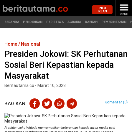
INFO
IKLAN
MENU
BERANDA
PENDIDIKAN
PERISTIWA
AGRARIA
DAERAH
PEMERINTAHAN
Home
Nasional
MASUK
Presiden Jokowi: SK Perhutanan
Sosial Beri Kepastian kepada
BERANDA
PENDIDIKAN
Masyarakat
PERISTIWA
HUKUM
Beritautama.co - Maret 10, 2023
AGRARIA
EKONOMI
Komentar (0)
BAGIKAN:
DAERAH
OLAHRAGA
PEMERINTAHAN
PENDIDIKAN
Presiden Joko Widodo menyampaikan keterangan kepada awak media usai