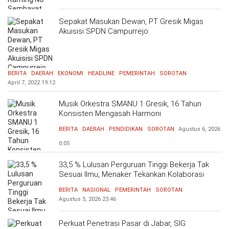
Sepakat Masukan Dewan, PT Gresik Migas
Akuisisi SPDN Campurrejo
BERITA
DAERAH
EKONOMI
HEADLINE
PEMERINTAH
SOROTAN
April 7, 2022
19:12
Musik Orkestra SMANU 1 Gresik, 16 Tahun
Konsisten Mengasah Harmoni
BERITA
DAERAH
PENDIDIKAN
SOROTAN
Agustus 6, 2026
0:05
33,5 % Lulusan Perguruan Tinggi Bekerja Tak
Sesuai Ilmu, Menaker Tekankan Kolaborasi
Bersama Dunia Industri Atasi Mismatch
BERITA
NASIONAL
PEMERINTAH
SOROTAN
Agustus 5, 2026
23:46
Perkuat Penetrasi Pasar di Jabar, SIG