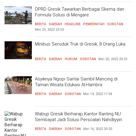
DPRD Gresik Tawarkan Berbagai Skema dan
Formula Solusi di Mengare
BERITA
DAERAH
HEADLINE
PEMERINTAH
SOROTAN
Mei 25, 2022
23:53
Minibus Seruduk Truk di Gresik, 8 Orang Luka
BERITA
DAERAH
HUKUM
SOROTAN
Mei 20, 2022
20:25
Asyiknya Ngopi Santai Sambil Mancing di
Taman Wisata Edukasi Al-Hambra
BERITA
DAERAH
SOROTAN
Mei 19, 2022
17:34
Wabup Gresik Berharap Kantor Ranting NU
Sembayat Jadi Solusi Persoalan Nahdliyyin
BERITA
DAERAH
SOROTAN
Mei 16, 2022
20:20