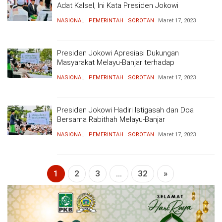
Adat Kalsel, Ini Kata Presiden Jokowi
OPINI
HIBURAN
NASIONAL
PEMERINTAH
SOROTAN
Maret 17, 2023
BERITABARU.CO
KABARBARU.CO
SERIKATNEWS.COM
PEWARTANUSANTARA.COM
LANGGAR.CO
JOBNAS.COM
SURAU.CO
Presiden Jokowi Apresiasi Dukungan
Masyarakat Melayu-Banjar terhadap
Pembangunan IKN
REDAKSI
TENTANG
KERJASAMA
PEDOMAN
NASIONAL
PEMERINTAH
SOROTAN
Maret 17, 2023
KAMI
MEDIA
CYBER
Presiden Jokowi Hadiri Istigasah dan Doa
Bersama Rabithah Melayu-Banjar
NASIONAL
PEMERINTAH
SOROTAN
Maret 17, 2023
1
2
3
...
32
»