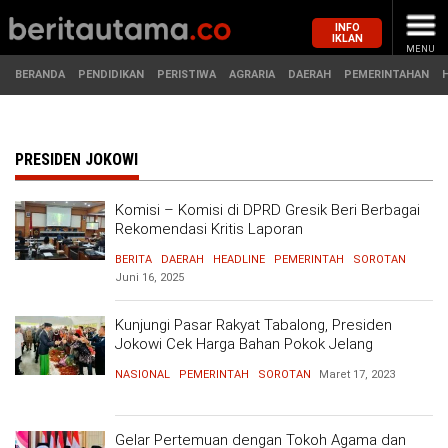
INFO
IKLAN
MENU
BERANDA
PENDIDIKAN
PERISTIWA
AGRARIA
DAERAH
PEMERINTAHAN
MASUK
PRESIDEN JOKOWI
Komisi – Komisi di DPRD Gresik Beri Berbagai
BERANDA
PENDIDIKAN
Rekomendasi Kritis Laporan
Pertanggungjawaban Pelaksanaan APBD 2024
BERITA
DAERAH
HEADLINE
PEMERINTAH
SOROTAN
PERISTIWA
HUKUM
Juni 16, 2025
AGRARIA
EKONOMI
Kunjungi Pasar Rakyat Tabalong, Presiden
Jokowi Cek Harga Bahan Pokok Jelang
Ramadan
DAERAH
OLAHRAGA
NASIONAL
PEMERINTAH
SOROTAN
Maret 17, 2023
PEMERINTAHAN
PENDIDIKAN
Gelar Pertemuan dengan Tokoh Agama dan