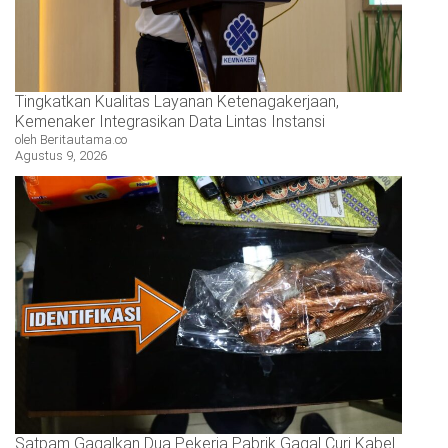
Tingkatkan Kualitas Layanan Ketenagakerjaan,
Kemenaker Integrasikan Data Lintas Instansi
oleh Beritautama.co
Agustus 9, 2026
Satpam Gagalkan Dua Pekerja Pabrik Gagal Curi Kabel