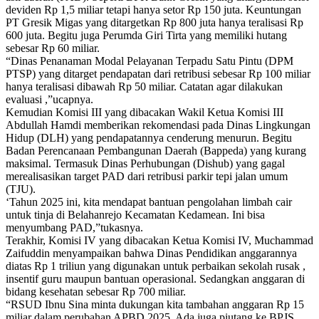
deviden Rp 1,5 miliar tetapi hanya setor Rp 150 juta. Keuntungan
PT Gresik Migas yang ditargetkan Rp 800 juta hanya teralisasi Rp
600 juta. Begitu juga Perumda Giri Tirta yang memiliki hutang
sebesar Rp 60 miliar.
“Dinas Penanaman Modal Pelayanan Terpadu Satu Pintu (DPM
PTSP) yang ditarget pendapatan dari retribusi sebesar Rp 100 miliar
hanya teralisasi dibawah Rp 50 miliar. Catatan agar dilakukan
evaluasi ,”ucapnya.
Kemudian Komisi III yang dibacakan Wakil Ketua Komisi III
Abdullah Hamdi memberikan rekomendasi pada Dinas Lingkungan
Hidup (DLH) yang pendapatannya cenderung menurun. Begitu
Badan Perencanaan Pembangunan Daerah (Bappeda) yang kurang
maksimal. Termasuk Dinas Perhubungan (Dishub) yang gagal
merealisasikan target PAD dari retribusi parkir tepi jalan umum
(TJU).
‘Tahun 2025 ini, kita mendapat bantuan pengolahan limbah cair
untuk tinja di Belahanrejo Kecamatan Kedamean. Ini bisa
menyumbang PAD,”tukasnya.
Terakhir, Komisi IV yang dibacakan Ketua Komisi IV, Muchammad
Zaifuddin menyampaikan bahwa Dinas Pendidikan anggarannya
diatas Rp 1 triliun yang digunakan untuk perbaikan sekolah rusak ,
insentif guru maupun bantuan operasional. Sedangkan anggaran di
bidang kesehatan sebesar Rp 700 miliar.
“RSUD Ibnu Sina minta dukungan kita tambahan anggaran Rp 15
miliar dalam perubahan APBD 2025. Ada juga piutang ke BPJS