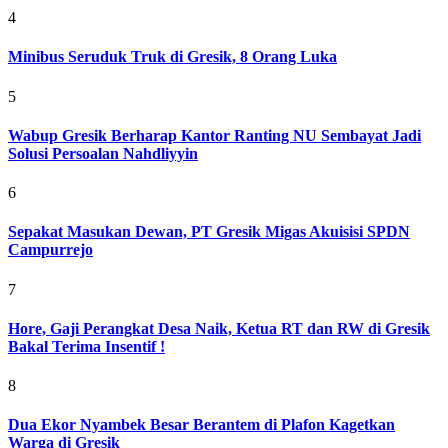
4
Minibus Seruduk Truk di Gresik, 8 Orang Luka
5
Wabup Gresik Berharap Kantor Ranting NU Sembayat Jadi
Solusi Persoalan Nahdliyyin
6
Sepakat Masukan Dewan, PT Gresik Migas Akuisisi SPDN
Campurrejo
7
Hore, Gaji Perangkat Desa Naik, Ketua RT dan RW di Gresik
Bakal Terima Insentif !
8
Dua Ekor Nyambek Besar Berantem di Plafon Kagetkan
Warga di Gresik