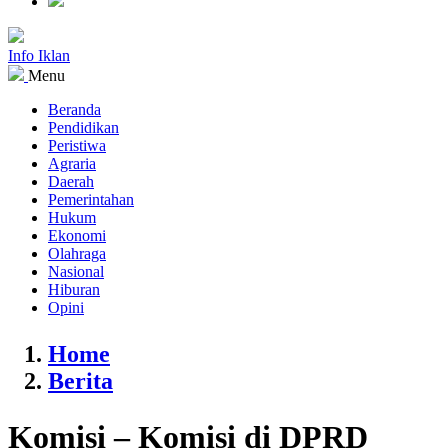
Info Iklan
Menu
Beranda
Pendidikan
Peristiwa
Agraria
Daerah
Pemerintahan
Hukum
Ekonomi
Olahraga
Nasional
Hiburan
Opini
Home
Berita
Komisi – Komisi di DPRD