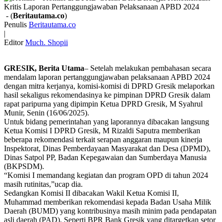
- (
Beritautama.co
)
Penulis
Beritautama.co
|
Editor
Much. Shopii
GRESIK, Berita Utama
– Setelah melakukan pembahasan secara
mendalam laporan pertanggungjawaban pelaksanaan APBD 2024
dengan mitra kerjanya, komisi-komisi di DPRD Gresik melaporkan
hasil sekaligus rekomendasinya ke pimpinan DPRD Gresik dalam
rapat paripurna yang dipimpin Ketua DPRD Gresik, M Syahrul
Munir, Senin (16/06/2025).
Untuk bidang pemerintahan yang laporannya dibacakan langsung
Ketua Komisi I DPRD Gresik, M Rizaldi Saputra memberikan
beberapa rekomendasi terkait serapan anggaran maupun kinerja
Inspektorat, Dinas Pemberdayaan Masyarakat dan Desa (DPMD),
Dinas Satpol PP, Badan Kepegawaian dan Sumberdaya Manusia
(BKPSDM).
“Komisi I memandang kegiatan dan program OPD di tahun 2024
masih rutinitas,”ucap dia.
Sedangkan Komisi II dibacakan Wakil Ketua Komisi II,
Muhammad memberikan rekomendasi kepada Badan Usaha Milik
Daerah (BUMD) yang kontribusinya masih minim pada pendapatan
asli daerah (PAD). Seperti BPR Bank Gresik yang ditargetkan setor