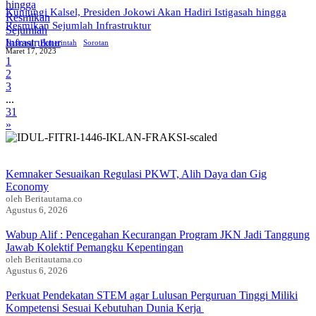
Kunjungi Kalsel, Presiden Jokowi Akan Hadiri Istigasah hingga
Resmikan Sejumlah Infrastruktur
Nasional
Pemerintah
Sorotan
Maret 17, 2023
1
2
3
...
31
»
Kemnaker Sesuaikan Regulasi PKWT, Alih Daya dan Gig
Economy
oleh Beritautama.co
Agustus 6, 2026
Wabup Alif : Pencegahan Kecurangan Program JKN Jadi Tanggung
Jawab Kolektif Pemangku Kepentingan
oleh Beritautama.co
Agustus 6, 2026
Perkuat Pendekatan STEM agar Lulusan Perguruan Tinggi Miliki
Kompetensi Sesuai Kebutuhan Dunia Kerja