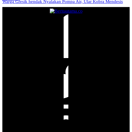
Warga Gresik hendak Nyalakan Pompa Air, Ular Kobra Mendesis