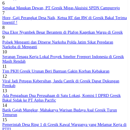
6
Sepakat Masukan Dewan, PT Gresik Migas Akuisisi SPDN Campurrejo
7
Hore, Gaji Perangkat Desa Naik, Ketua RT dan RW di Gresik Bakal Terima
Insentif !
8
Dua Ekor Nyambek Besar Berantem di Plafon Kagetkan Warga di Gresik
9
Polsek Menganti dan Ditserse Narkoba Polda Jatim Sikat Peredaran
Narkoba di Menganti
10
Serapan Tenaga Kerja Lokal Proyek Smelter Freeport Indonesia di Gresik
Masih Rendah
11
Tim PKH Gresik Urunan Beri Bantuan Gakin Korban Kebakaran
12
Viral Jadi Petugas Kebersihan, Janda Cantik di Gresik Dapat Dukungan
Pemkab
13
Ada Pengaduan Dua Perusahaan di Satu Lokasi, Komisi I DPRD Gresik
Bakal Sidak ke PT Aplus Pacific
14
Batik Gajah Mungkur, Mahakarya Warisan Budaya Asal Gresik Turun
Temurun
15
Pemerintah Desa Ring 1 di Gresik Kawal Warganya yang Melamar Kerja di
PTFI