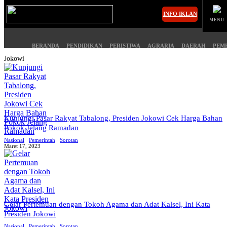
INFO IKLAN
MENU
BERANDA
PENDIDIKAN
PERISTIWA
AGRARIA
DAERAH
PEM
Jokowi
MASUK
BERANDA
PENDIDIKAN
Kunjungi Pasar Rakyat Tabalong, Presiden Jokowi Cek Harga Bahan
Pokok Jelang Ramadan
PERISTIWA
HUKUM
Nasional
Pemerintah
Sorotan
Maret 17, 2023
AGRARIA
EKONOMI
DAERAH
OLAHRAGA
PEMERINTAHAN
PENDIDIKAN
Gelar Pertemuan dengan Tokoh Agama dan Adat Kalsel, Ini Kata
Presiden Jokowi
OPINI
HIBURAN
Nasional
Pemerintah
Sorotan