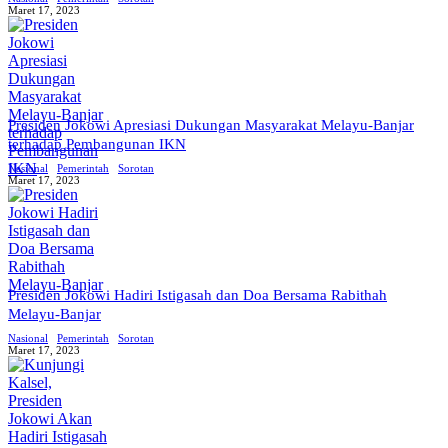
Maret 17, 2023
BERITABARU.CO
KABARBARU.CO
SERIKATNEWS.COM
PEWARTANUSANTARA.COM
LANGGAR.CO
JOBNAS.COM
SURAU.CO
Presiden Jokowi Apresiasi Dukungan Masyarakat Melayu-Banjar
REDAKSI
TENTANG
KERJASAMA
PEDOMAN
terhadap Pembangunan IKN
KAMI
MEDIA
CYBER
Nasional
Pemerintah
Sorotan
Maret 17, 2023
Presiden Jokowi Hadiri Istigasah dan Doa Bersama Rabithah
Melayu-Banjar
Nasional
Pemerintah
Sorotan
Maret 17, 2023