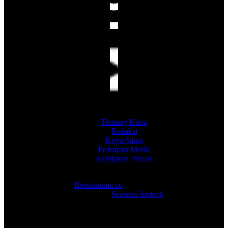
Tentang Kami
Redaksi
Kerja Sama
Pedoman Media
Kebijakan Privasi
Copyright 2026
Beritautama.co
. PT Berita Utama Abadi -
Development :
Semesta Inotech
.