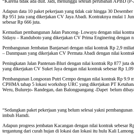
“Karena tidak ada duit. Jadi, menunggu setelah perubahan APBD (P-
Adapun data 10 paket pekerjaan yang tidak cair hingga 30 Desember
Rp 951 juta yang dikerjakan CV Jaya Abadi. Kontraknya mulai 1 Ju
sebesar Rp 666 juta.
Kemudian pembangunan Jalan Panceng- Lowayu dengan nilai kontrak 
Sidayu – Randuboto yang dikerjakan CV Prima Enginering dengan nila
Pembangunan Jembatan Banjarsari dengan nilai kontrak Rp 2,9 milia
– Danmpaan yang dikerjakan CV Permata Abadi dengan nilai kontrak s
Peningkatan Jalan Pantenan-Bluri dengan nilai kontrak Rp 877 juta
yang dikerjakan CV Suket Jaya dengan nilai kontrak sebesar Rp 1,09 
Pembangunan Longsoran Putri Cempo dengan nilai kontrak Rp 9.9 mi
CPHMA tahap 5 lokasi workshop URC yang dikerjakan PT Ketahanan As
Weru, Bulurejo- Randegan, dan Balongpangang -Dapet belum dibayar s
“Sedangkan paket pekerjaan yang belum selesai yakni pembangunan
imbuh Hamdi.
Adapun progress jembatan Kacangan dengan nilai kontrak sebesar Rp 
tergantung dari curah hujan di lokasi dan lokasi itu hulu Kali Lamong