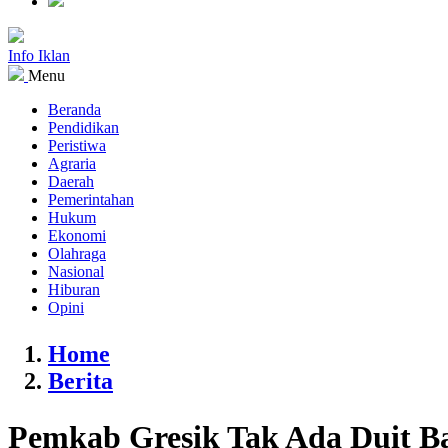
Info Iklan
Menu
Beranda
Pendidikan
Peristiwa
Agraria
Daerah
Pemerintahan
Hukum
Ekonomi
Olahraga
Nasional
Hiburan
Opini
Home
Berita
Pemkab Gresik Tak Ada Duit B