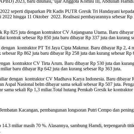
APBD) 2023, baru dilunasi,”ujar Anggota Komisi III, Abdullah Hamdi
 2022 seperti dipaparkan Plt Kadis PUTR Gresik Tri Handayani kepada
ni 2022 hingga 11 Oktober 2022. Realisasi pembayarannya sebesar Rp
Rp 825 juta dengan kontraktor CV Anjangsana Utama. Baru dibayar R
i kontrak sebesar Rp 850 juta baru dibayar Rp 337 juta dan kurang se
t dengan kontraktor PT Tri Jaya Cipta Makmur. Baru dibayar Rp 2, 4
ebesar Rp 862 juta baru dibayar Rp 258 juta dan kurang sebesar Rp 6
 dengan kontraktor CV Tirta Arum. Baru dibayar Rp 530 juta dan kur
miliar baru dibayar Rp 642 juta dan kurang sebesar Rp 363 juta.
liar dengan kontraktor CV Madhava Karya Indonesia. Baru dibayar Rp
pal Nasional belm dibayar sama sekali sebesar Rp 507 juta. Pengadaa
ama sekali Rp 1,3 miliar.Total hutang Pemkab Gresik ke kontraktor y
 Jembatan Kacangan, pembangunan longsoran Putri Cempo dan peningk
14.3 miliar masih 70 %. Alasannya, sambung Hamdi, terpengaruh titik
.