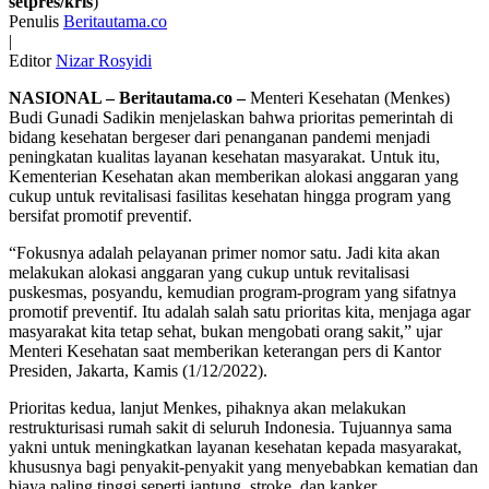
setpres/kris
)
Penulis
Beritautama.co
|
Editor
Nizar Rosyidi
NASIONAL – Beritautama.co –
Menteri Kesehatan (Menkes)
Budi Gunadi Sadikin menjelaskan bahwa prioritas pemerintah di
bidang kesehatan bergeser dari penanganan pandemi menjadi
peningkatan kualitas layanan kesehatan masyarakat. Untuk itu,
Kementerian Kesehatan akan memberikan alokasi anggaran yang
cukup untuk revitalisasi fasilitas kesehatan hingga program yang
bersifat promotif preventif.
“Fokusnya adalah pelayanan primer nomor satu. Jadi kita akan
melakukan alokasi anggaran yang cukup untuk revitalisasi
puskesmas, posyandu, kemudian program-program yang sifatnya
promotif preventif. Itu adalah salah satu prioritas kita, menjaga agar
masyarakat kita tetap sehat, bukan mengobati orang sakit,” ujar
Menteri Kesehatan saat memberikan keterangan pers di Kantor
Presiden, Jakarta, Kamis (1/12/2022).
Prioritas kedua, lanjut Menkes, pihaknya akan melakukan
restrukturisasi rumah sakit di seluruh Indonesia. Tujuannya sama
yakni untuk meningkatkan layanan kesehatan kepada masyarakat,
khususnya bagi penyakit-penyakit yang menyebabkan kematian dan
biaya paling tinggi seperti jantung, stroke, dan kanker.