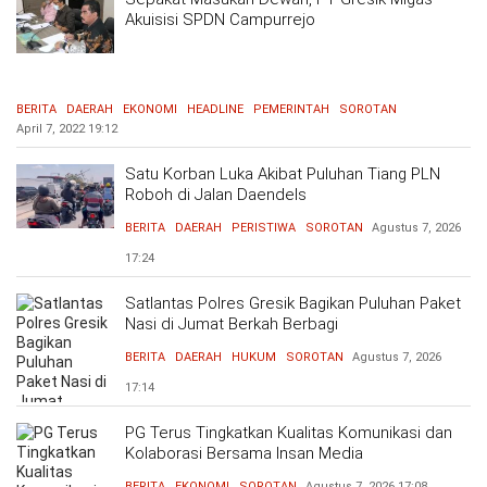
Akuisisi SPDN Campurrejo
BERITA
DAERAH
EKONOMI
HEADLINE
PEMERINTAH
SOROTAN
April 7, 2022
19:12
Satu Korban Luka Akibat Puluhan Tiang PLN
Roboh di Jalan Daendels
BERITA
DAERAH
PERISTIWA
SOROTAN
Agustus 7, 2026
17:24
Satlantas Polres Gresik Bagikan Puluhan Paket
Nasi di Jumat Berkah Berbagi
BERITA
DAERAH
HUKUM
SOROTAN
Agustus 7, 2026
17:14
PG Terus Tingkatkan Kualitas Komunikasi dan
Kolaborasi Bersama Insan Media
BERITA
EKONOMI
SOROTAN
Agustus 7, 2026
17:08