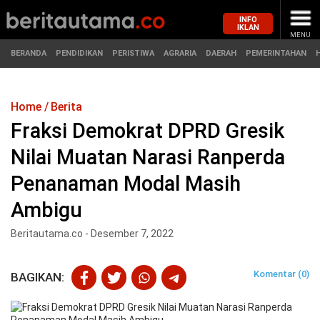
INFO
IKLAN
MENU
BERANDA
PENDIDIKAN
PERISTIWA
AGRARIA
DAERAH
PEMERINTAHAN
Home
Berita
MASUK
Fraksi Demokrat DPRD Gresik
Nilai Muatan Narasi Ranperda
BERANDA
PENDIDIKAN
Penanaman Modal Masih
PERISTIWA
HUKUM
Ambigu
AGRARIA
EKONOMI
Beritautama.co - Desember 7, 2022
DAERAH
OLAHRAGA
Komentar (0)
BAGIKAN:
PEMERINTAHAN
PENDIDIKAN