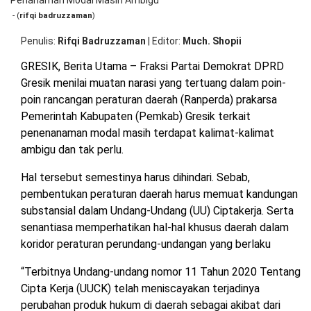
OPINI
HIBURAN
- (
rifqi badruzzaman
)
Penulis
Rifqi Badruzzaman
|
Editor
Much. Shopii
BERITABARU.CO
KABARBARU.CO
SERIKATNEWS.COM
PEWARTANUSANTARA.COM
LANGGAR.CO
JOBNAS.COM
SURAU.CO
GRESIK, Berita Utama – Fraksi Partai Demokrat DPRD
Gresik menilai muatan narasi yang tertuang dalam poin-
poin rancangan peraturan daerah (Ranperda) prakarsa
REDAKSI
TENTANG
KERJASAMA
PEDOMAN
Pemerintah Kabupaten (Pemkab) Gresik terkait
KAMI
MEDIA
CYBER
penenanaman modal masih terdapat kalimat-kalimat
ambigu dan tak perlu.
Hal tersebut semestinya harus dihindari. Sebab,
pembentukan peraturan daerah harus memuat kandungan
substansial dalam Undang-Undang (UU) Ciptakerja. Serta
senantiasa memperhatikan hal-hal khusus daerah dalam
koridor peraturan perundang-undangan yang berlaku
“Terbitnya Undang-undang nomor 11 Tahun 2020 Tentang
Cipta Kerja (UUCK) telah meniscayakan terjadinya
perubahan produk hukum di daerah sebagai akibat dari