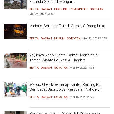
Formula Solusi di Mengare
BERITA
DAERAH
HEADLINE
PEMERINTAH
SOROTAN
Mei 25, 2022
23:53
Minibus Seruduk Truk di Gresik, 8 Orang Luka
BERITA
DAERAH
HUKUM
SOROTAN
Mei 20, 2022
20:25
Asyiknya Ngopi Santai Sambil Mancing di
Taman Wisata Edukasi Al-Hambra
BERITA
DAERAH
SOROTAN
Mei 19, 2022
17:34
Wabup Gresik Berharap Kantor Ranting NU
Sembayat Jadi Solusi Persoalan Nahdliyyin
BERITA
DAERAH
SOROTAN
Mei 16, 2022
20:20
Sepakat Masukan Dewan, PT Gresik Migas