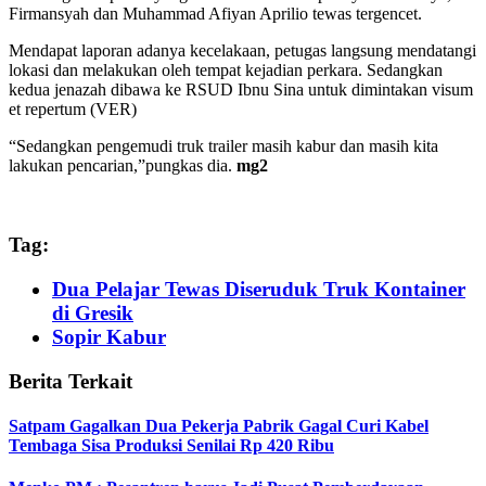
Firmansyah dan Muhammad Afiyan Aprilio tewas tergencet.
Mendapat laporan adanya kecelakaan, petugas langsung mendatangi
lokasi dan melakukan oleh tempat kejadian perkara. Sedangkan
kedua jenazah dibawa ke RSUD Ibnu Sina untuk dimintakan visum
et repertum (VER)
“Sedangkan pengemudi truk trailer masih kabur dan masih kita
lakukan pencarian,”pungkas dia.
mg2
Tag:
Dua Pelajar Tewas Diseruduk Truk Kontainer
di Gresik
Sopir Kabur
Berita Terkait
Satpam Gagalkan Dua Pekerja Pabrik Gagal Curi Kabel
Tembaga Sisa Produksi Senilai Rp 420 Ribu