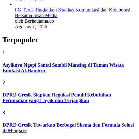
PG Terus Tingkatkan Kualitas Komunikasi dan Kolaborasi
Bersama Insan Media
oleh Beritautama.co
Agustus 7, 2026
Terpopuler
1
Asyiknya Ngopi Santai Sambil Mancing di Taman Wisata
Edukasi Al-Hambra
2
DPRD Gresik Siapkan Regulasi Penuhi Kebutuhan
Perumahan yang Layak dan Terjangkau
3
DPRD Gresik Tawarkan Berbagai Skema dan Formula Solusi
di Mengare