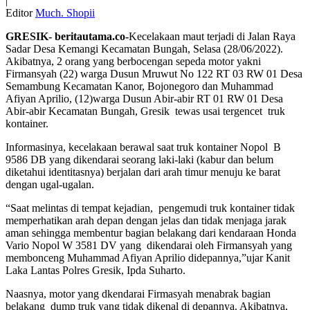
|
Editor
Much. Shopii
GRESIK- beritautama.co-
Kecelakaan maut terjadi di Jalan Raya
Sadar Desa Kemangi Kecamatan Bungah, Selasa (28/06/2022).
Akibatnya, 2 orang yang berbocengan sepeda motor yakni
Firmansyah (22) warga Dusun Mruwut No 122 RT 03 RW 01 Desa
Semambung Kecamatan Kanor, Bojonegoro dan Muhammad
Afiyan Aprilio, (12)warga Dusun Abir-abir RT 01 RW 01 Desa
Abir-abir Kecamatan Bungah, Gresik tewas usai tergencet truk
kontainer.
Informasinya, kecelakaan berawal saat truk kontainer Nopol B
9586 DB yang dikendarai seorang laki-laki (kabur dan belum
diketahui identitasnya) berjalan dari arah timur menuju ke barat
dengan ugal-ugalan.
“Saat melintas di tempat kejadian, pengemudi truk kontainer tidak
memperhatikan arah depan dengan jelas dan tidak menjaga jarak
aman sehingga membentur bagian belakang dari kendaraan Honda
Vario Nopol W 3581 DV yang dikendarai oleh Firmansyah yang
membonceng Muhammad Afiyan Aprilio didepannya,”ujar Kanit
Laka Lantas Polres Gresik, Ipda Suharto.
Naasnya, motor yang dkendarai Firmasyah menabrak bagian
belakang dump truk yang tidak dikenal di depannya. Akibatnya,