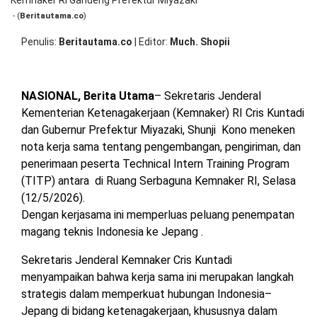
M
OPINI
HIBURAN
- (
Beritautama.co
)
Te
ke
Penulis
Beritautama.co
|
Editor
Much. Shopii
Je
K
BERITABARU.CO
KABARBARU.CO
SERIKATNEWS.COM
PEWARTANUSANTARA.COM
LANGGAR.CO
JOBNAS.COM
SURAU.CO
RI
G
Pr
NASIONAL, Berita Utama
– Sekretaris Jenderal
Mi
REDAKSI
TENTANG
KERJASAMA
PEDOMAN
Kementerian Ketenagakerjaan (Kemnaker) RI Cris Kuntadi
KAMI
MEDIA
dan Gubernur Prefektur Miyazaki, Shunji Kono meneken
CYBER
nota kerja sama tentang pengembangan, pengiriman, dan
penerimaan peserta Technical Intern Training Program
(TITP) antara di Ruang Serbaguna Kemnaker RI, Selasa
(12/5/2026).
Dengan kerjasama ini memperluas peluang penempatan
magang teknis Indonesia ke Jepang .
Sekretaris Jenderal Kemnaker Cris Kuntadi
menyampaikan bahwa kerja sama ini merupakan langkah
strategis dalam memperkuat hubungan Indonesia–
Jepang di bidang ketenagakerjaan, khususnya dalam