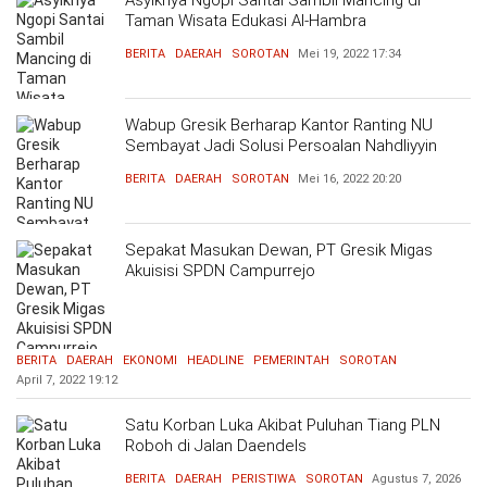
Asyiknya Ngopi Santai Sambil Mancing di
Taman Wisata Edukasi Al-Hambra
BERITA
DAERAH
SOROTAN
Mei 19, 2022
17:34
Wabup Gresik Berharap Kantor Ranting NU
Sembayat Jadi Solusi Persoalan Nahdliyyin
BERITA
DAERAH
SOROTAN
Mei 16, 2022
20:20
Sepakat Masukan Dewan, PT Gresik Migas
Akuisisi SPDN Campurrejo
BERITA
DAERAH
EKONOMI
HEADLINE
PEMERINTAH
SOROTAN
April 7, 2022
19:12
Satu Korban Luka Akibat Puluhan Tiang PLN
Roboh di Jalan Daendels
BERITA
DAERAH
PERISTIWA
SOROTAN
Agustus 7, 2026