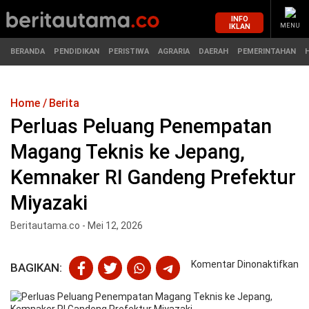
INFO
IKLAN
MENU
BERANDA
PENDIDIKAN
PERISTIWA
AGRARIA
DAERAH
PEMERINTAHAN
Home
Berita
MASUK
Perluas Peluang Penempatan
Magang Teknis ke Jepang,
BERANDA
PENDIDIKAN
Kemnaker RI Gandeng Prefektur
PERISTIWA
HUKUM
Miyazaki
AGRARIA
EKONOMI
Beritautama.co - Mei 12, 2026
DAERAH
OLAHRAGA
pa
Komentar Dinonaktifkan
BAGIKAN:
Pe
PEMERINTAHAN
PENDIDIKAN
Pe
P