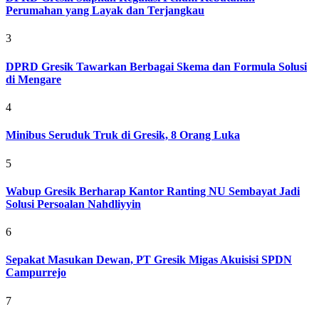
Perumahan yang Layak dan Terjangkau
3
DPRD Gresik Tawarkan Berbagai Skema dan Formula Solusi
di Mengare
4
Minibus Seruduk Truk di Gresik, 8 Orang Luka
5
Wabup Gresik Berharap Kantor Ranting NU Sembayat Jadi
Solusi Persoalan Nahdliyyin
6
Sepakat Masukan Dewan, PT Gresik Migas Akuisisi SPDN
Campurrejo
7