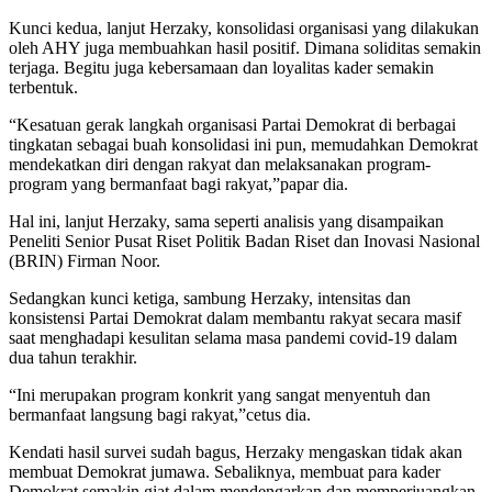
Kunci kedua, lanjut Herzaky, konsolidasi organisasi yang dilakukan
oleh AHY juga membuahkan hasil positif. Dimana soliditas semakin
terjaga. Begitu juga kebersamaan dan loyalitas kader semakin
terbentuk.
“Kesatuan gerak langkah organisasi Partai Demokrat di berbagai
tingkatan sebagai buah konsolidasi ini pun, memudahkan Demokrat
mendekatkan diri dengan rakyat dan melaksanakan program-
program yang bermanfaat bagi rakyat,”papar dia.
Hal ini, lanjut Herzaky, sama seperti analisis yang disampaikan
Peneliti Senior Pusat Riset Politik Badan Riset dan Inovasi Nasional
(BRIN) Firman Noor.
Sedangkan kunci ketiga, sambung Herzaky, intensitas dan
konsistensi Partai Demokrat dalam membantu rakyat secara masif
saat menghadapi kesulitan selama masa pandemi covid-19 dalam
dua tahun terakhir.
“Ini merupakan program konkrit yang sangat menyentuh dan
bermanfaat langsung bagi rakyat,”cetus dia.
Kendati hasil survei sudah bagus, Herzaky mengaskan tidak akan
membuat Demokrat jumawa. Sebaliknya, membuat para kader
Demokrat semakin giat dalam mendengarkan dan memperjuangkan