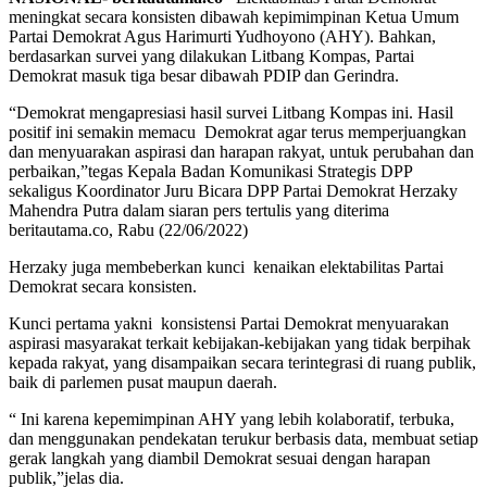
meningkat secara konsisten dibawah kepimimpinan Ketua Umum
Partai Demokrat Agus Harimurti Yudhoyono (AHY). Bahkan,
berdasarkan survei yang dilakukan Litbang Kompas, Partai
Demokrat masuk tiga besar dibawah PDIP dan Gerindra.
“Demokrat mengapresiasi hasil survei Litbang Kompas ini. Hasil
positif ini semakin memacu Demokrat agar terus memperjuangkan
dan menyuarakan aspirasi dan harapan rakyat, untuk perubahan dan
perbaikan,”tegas Kepala Badan Komunikasi Strategis DPP
sekaligus Koordinator Juru Bicara DPP Partai Demokrat Herzaky
Mahendra Putra dalam siaran pers tertulis yang diterima
beritautama.co, Rabu (22/06/2022)
Herzaky juga membeberkan kunci kenaikan elektabilitas Partai
Demokrat secara konsisten.
Kunci pertama yakni konsistensi Partai Demokrat menyuarakan
aspirasi masyarakat terkait kebijakan-kebijakan yang tidak berpihak
kepada rakyat, yang disampaikan secara terintegrasi di ruang publik,
baik di parlemen pusat maupun daerah.
“ Ini karena kepemimpinan AHY yang lebih kolaboratif, terbuka,
dan menggunakan pendekatan terukur berbasis data, membuat setiap
gerak langkah yang diambil Demokrat sesuai dengan harapan
publik,”jelas dia.