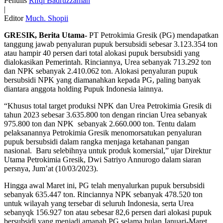
Penulis
Rifqi Badruzzaman
|
Editor
Much. Shopii
GRESIK, Berita Utama-
PT Petrokimia Gresik (PG) mendapatkan
tanggung jawab penyaluran pupuk bersubsidi sebesar 3.123.354 ton
atau hampir 40 persen dari total alokasi pupuk bersubsidi yang
dialokasikan Pemerintah. Rinciannya, Urea sebanyak 713.292 ton
dan NPK sebanyak 2.410.062 ton. Alokasi penyaluran pupuk
bersubsidi NPK yang diamanahkan kepada PG, paling banyak
diantara anggota holding Pupuk Indonesia lainnya.
“Khusus total target produksi NPK dan Urea Petrokimia Gresik di
tahun 2023 sebesar 3.635.800 ton dengan rincian Urea sebanyak
975.800 ton dan NPK sebanyak 2.660.000 ton. Tentu dalam
pelaksanannya Petrokimia Gresik menomorsatukan penyaluran
pupuk bersubsidi dalam rangka menjaga ketahanan pangan
nasional. Baru selebihnya untuk produk komersial,” ujar Direktur
Utama Petrokimia Gresik, Dwi Satriyo Annurogo dalam siaran
persnya, Jum’at (10/03/2023).
Hingga awal Maret ini, PG telah menyalurkan pupuk bersubsidi
sebanyak 635.447 ton. Rinciannya NPK sebanyak 478.520 ton
untuk wilayah yang tersebar di seluruh Indonesia, serta Urea
sebanyqk 156.927 ton atau sebesar 82,6 persen dari alokasi pupuk
bersubsidi yang menjadi amanah PG selama bulan Januari-Maret