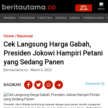
INFO
IKLAN
MENU
BERANDA
PENDIDIKAN
PERISTIWA
AGRARIA
DAERAH
PEMERINTAHAN
Home
Nasional
MASUK
Cek Langsung Harga Gabah,
Presiden Jokowi Hampiri Petani
BERANDA
PENDIDIKAN
yang Sedang Panen
PERISTIWA
HUKUM
Beritautama.co - Maret 6, 2023
AGRARIA
EKONOMI
Komentar (0)
BAGIKAN:
DAERAH
OLAHRAGA
PEMERINTAHAN
PENDIDIKAN
Presiden Joko Widodo berbincang sejenak dengan para petani sambil mengecek