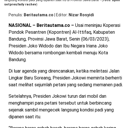
langsung kondisi padi yang dipanen saat itu di Provinsi Jawa Barat
- (
foto: bpmi
OPINI
HIBURAN
setpres/laily rachev
)
Penulis
Beritautama.co
|
Editor
Nizar Rosyidi
BERITABARU.CO
KABARBARU.CO
SERIKATNEWS.COM
PEWARTANUSANTARA.COM
LANGGAR.CO
JOBNAS.COM
SURAU.CO
NASIONAL – Beritautama.co –
Usai meninjau Koperasi
Pondok Pesantren (Kopontren) Al-Ittifaq, Kabupaten
Bandung, Provinsi Jawa Barat, Senin (06/03/2023),
REDAKSI
TENTANG
KERJASAMA
PEDOMAN
Presiden Joko Widodo dan Ibu Negara Iriana Joko
KAMI
MEDIA
Widodo bersama rombongan kembali menuju Kota
CYBER
Bandung.
Di luar agenda yang direncanakan, ketika melintasi Jalan
Lingkar Baru Soreang, Presiden Jokowi meminta berhenti
saat melihat sejumlah petani yang sedang memanen padi.
Setelahnya, Presiden Jokowi turun dari mobil dan
menghampiri para petani tersebut untuk berbincang
sejenak sambil mengecek langsung kondisi padi yang
dipanen saat itu.