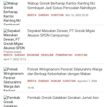
Wabup Gresik Berharap Kantor Ranting NU
Sembayat Jadi Solusi Persoalan Nahdliyyin
BERITA
DAERAH
SOROTAN
Mei 16, 2022
20:20
Sepakat Masukan Dewan, PT Gresik Migas
Akuisisi SPDN Campurrejo
BERITA
DAERAH
EKONOMI
HEADLINE
PEMERINTAH
SOROTAN
April 7, 2022
19:12
Polsek Wringinanom Pererat Silaturahmi Warga
dan Berbagi Keberkahan dengan Makan
Bersama
BERITA
DAERAH
HUKUM
SOROTAN
Agustus 7, 2026
16:46
Pemkab Gresik Galakkan Gerakan Jumat Asri