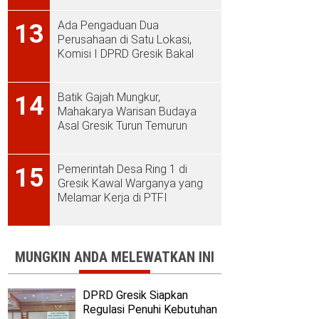
Ada Pengaduan Dua
13
Perusahaan di Satu Lokasi,
Komisi I DPRD Gresik Bakal
Sidak ke PT Aplus Pacific
Batik Gajah Mungkur,
14
Mahakarya Warisan Budaya
Asal Gresik Turun Temurun
Pemerintah Desa Ring 1 di
15
Gresik Kawal Warganya yang
Melamar Kerja di PTFI
MUNGKIN ANDA MELEWATKAN INI
DPRD Gresik Siapkan
Regulasi Penuhi Kebutuhan