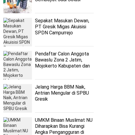
Persoalan Nahdliyyin
Sepakat Masukan Dewan,
PT Gresik Migas Akuisisi
SPDN Campurrejo
Pendaftar Calon Anggota
Bawaslu Zona 2 Jatim,
Mojokerto Kabupaten dan
Kota Belum Penuhi Kuota
Jelang Harga BBM Naik,
Antrian Mengular di SPBU
Gresik
UMKM Binaan Muslimat NU
Diharapkan Bisa Kurangi
Angka Pengangguran di