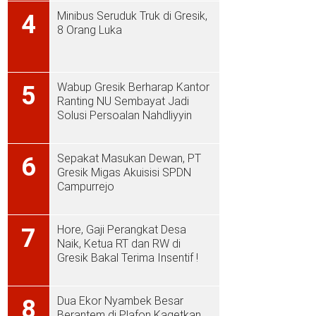
Minibus Seruduk Truk di Gresik,
4
8 Orang Luka
Wabup Gresik Berharap Kantor
5
Ranting NU Sembayat Jadi
Solusi Persoalan Nahdliyyin
Sepakat Masukan Dewan, PT
6
Gresik Migas Akuisisi SPDN
Campurrejo
Hore, Gaji Perangkat Desa
7
Naik, Ketua RT dan RW di
Gresik Bakal Terima Insentif !
Dua Ekor Nyambek Besar
8
Berantem di Plafon Kagetkan