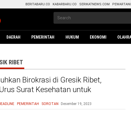
BERITABARU.CO
KABARBARU.CO
SERIKATNEWS.COM
PEWARTAN
DAERAH
PEMERINTAH
HUKUM
EKONOMI
OLAHR
SIK RIBET
hkan Birokrasi di Gresik Ribet,
 Urus Surat Kesehatan untuk
ran KPPS
HEADLINE
PEMERINTAH
SOROTAN
Desember 19, 2023