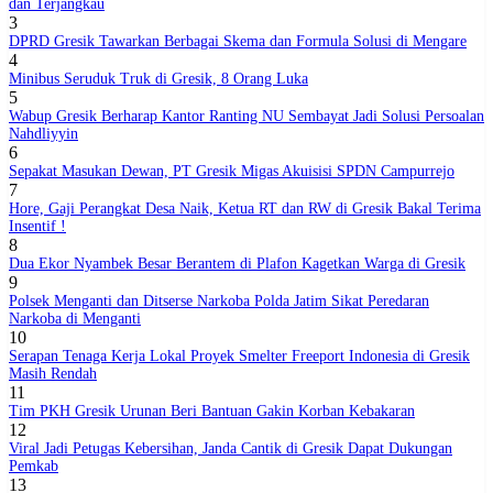
dan Terjangkau
3
DPRD Gresik Tawarkan Berbagai Skema dan Formula Solusi di Mengare
4
Minibus Seruduk Truk di Gresik, 8 Orang Luka
5
Wabup Gresik Berharap Kantor Ranting NU Sembayat Jadi Solusi Persoalan
Nahdliyyin
6
Sepakat Masukan Dewan, PT Gresik Migas Akuisisi SPDN Campurrejo
7
Hore, Gaji Perangkat Desa Naik, Ketua RT dan RW di Gresik Bakal Terima
Insentif !
8
Dua Ekor Nyambek Besar Berantem di Plafon Kagetkan Warga di Gresik
9
Polsek Menganti dan Ditserse Narkoba Polda Jatim Sikat Peredaran
Narkoba di Menganti
10
Serapan Tenaga Kerja Lokal Proyek Smelter Freeport Indonesia di Gresik
Masih Rendah
11
Tim PKH Gresik Urunan Beri Bantuan Gakin Korban Kebakaran
12
Viral Jadi Petugas Kebersihan, Janda Cantik di Gresik Dapat Dukungan
Pemkab
13