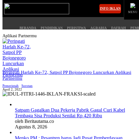
INFO IKLAN
MENU
BERANDA
PENDIDIKAN
PERISTIWA
AGRARIA
DAERAH
PEM
Aplikasi Partnermu
MASUK
BERANDA
PENDIDIKAN
Peringati Harlah Ke-72, Satpol PP Bojonegoro Luncurkan Aplikasi
Partnermu
PERISTIWA
HUKUM
Pemerintah
Sorotan
April 2, 2022
AGRARIA
EKONOMI
Satpam Gagalkan Dua Pekerja Pabrik Gagal Curi Kabel
DAERAH
OLAHRAGA
Tembaga Sisa Produksi Senilai Rp 420 Ribu
oleh Beritautama.co
PEMERINTAHAN
PENDIDIKAN
Agustus 8, 2026
Menko PM : Pesantren harus Jadi Pusat Pemberdayaan
OPINI
HIBURAN