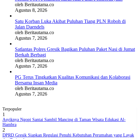
oleh Beritautama.co
Agustus 8, 2026
BERITABARU.CO
KABARBARU.CO
SERIKATNEWS.COM
PEWARTANUSANTARA.COM
LANGGAR.CO
JOBNAS.COM
SURAU.CO
Satu Korban Luka Akibat Puluhan Tiang PLN Roboh di
Jalan Daendels
oleh Beritautama.co
Agustus 7, 2026
REDAKSI
TENTANG
KERJASAMA
PEDOMAN
KAMI
MEDIA
Satlantas Polres Gresik Bagikan Puluhan Paket Nasi di Jumat
CYBER
Berkah Berbagi
oleh Beritautama.co
Agustus 7, 2026
PG Terus Tingkatkan Kualitas Komunikasi dan Kolaborasi
Bersama Insan Media
oleh Beritautama.co
Agustus 7, 2026
Terpopuler
1
Asyiknya Ngopi Santai Sambil Mancing di Taman Wisata Edukasi Al-
Hambra
2
DPRD Gresik Siapkan Regulasi Penuhi Kebutuhan Perumahan yang Layak