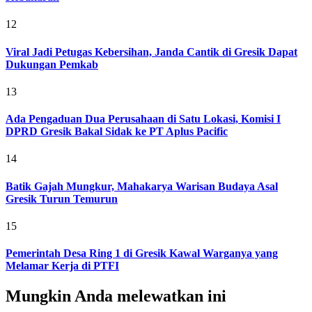
12
Viral Jadi Petugas Kebersihan, Janda Cantik di Gresik Dapat
Dukungan Pemkab
13
Ada Pengaduan Dua Perusahaan di Satu Lokasi, Komisi I
DPRD Gresik Bakal Sidak ke PT Aplus Pacific
14
Batik Gajah Mungkur, Mahakarya Warisan Budaya Asal
Gresik Turun Temurun
15
Pemerintah Desa Ring 1 di Gresik Kawal Warganya yang
Melamar Kerja di PTFI
Mungkin Anda melewatkan ini