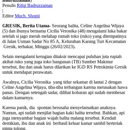
Badruzzaman
)
Penulis
Rifqi Badruzzaman
|
Editor
Much. Shopii
GRESIK, Berita Utama-
Seorang balita, Celine Angelina Wijaya
(5) dan ibunya bernama Cicilia Veronika (48) mengalami luka bakar
setelah si jago merah melahap rumah toko (ruko) yang ditempatinya
di Jalan Usman Sadar No 85 A, Kelurahan Karang Turi Kecamatan
Gresik, terbakar, Minggu (26/02/2023).
Selain mengalami kerugian ditaksir mencapai puluhan juta rupiah
akibat ruko yang juga toko bangunan (TB) Sumber Makmur
tersebut, ibu dan anak harus dilarikan ke IGD RS Petrokimia Gresik
untuk mendapat perawatan.
Awalnya, Cicilia Veronika yang tidur sekamar di lantai 2 dengan
Celine Angelina Wijaya, tiba-tiba terbangun karena merasakan hawa
panas. Dengan setengah sadar, dilihat kobaran api sudah membesar
dalam kamarnya.
Karena panik, dia spontan berusaha menyelamatkan anaknya.
Namun, api sudah menjilat bagian kaki balita tersebut. Bahkan, api
juga menyambar bagian wajah balita malang tersebut. Kendati
demikian, ibu dan anak ini berhasil keluar kamar sambil berteriak
minta tolong.