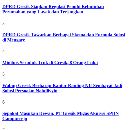
DPRD Gresik Siapkan Regulasi Penuhi Kebutuhan
Perumahan yang Layak dan Terjangkau
3
DPRD Gresik Tawarkan Berbagai Skema dan Formula Solusi
di Mengare
4
Minibus Seruduk Truk di Gresik, 8 Orang Luka
5
Wabup Gresik Berharap Kantor Ranting NU Sembayat Jadi
Solusi Persoalan Nahdliyyin
6
Sepakat Masukan Dewan, PT Gresik Migas Akuisisi SPDN
Campurrejo