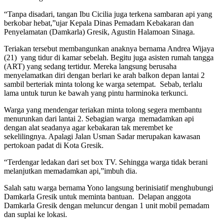
“Tanpa disadari, tangan Ibu Cicilia juga terkena sambaran api yang
berkobar hebat,”ujar Kepala Dinas Pemadam Kebakaran dan
Penyelamatan (Damkarla) Gresik, Agustin Halamoan Sinaga.
Teriakan tersebut membangunkan anaknya bernama Andrea Wijaya
(21) yang tidur di kamar sebelah. Begitu juga asisten rumah tangga
(ART) yang sedang tertidur. Mereka langsung berusaha
menyelamatkan diri dengan berlari ke arah balkon depan lantai 2
sambil berteriak minta tolong ke warga setempat. Sebab, terlalu
lama untuk turun ke bawah yang pintu harminoka terkunci.
Warga yang mendengar teriakan minta tolong segera membantu
menurunkan dari lantai 2. Sebagian warga memadamkan api
dengan alat seadanya agar kebakaran tak merembet ke
sekelilingnya. Apalagi Jalan Usman Sadar merupakan kawasan
pertokoan padat di Kota Gresik.
“Terdengar ledakan dari set box TV. Sehingga warga tidak berani
melanjutkan memadamkan api,”imbuh dia.
Salah satu warga bernama Yono langsung berinisiatif menghubungi
Damkarla Gresik untuk meminta bantuan. Delapan anggota
Damkarla Gresik dengan meluncur dengan 1 unit mobil pemadam
dan suplai ke lokasi.