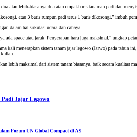
 dua atau lebih-biasanya dua atau empat-baris tanaman padi dan menyis
 dikosongi, atau 3 baris rumpun padi terus 1 baris dikosongi,” imbuh p
gan dalam hal sirkulasi udara dan cahaya.
ya ada space atau jarak. Penyerapan hara juga maksimal,” ungkap petan
rtama kali menerapkan sistem tanam jajar legowo (Jarwo) pada tahun i
 kuliah.
akan lebih maksimal dari sistem tanam biasanya, baik secara kualitas m
m Padi Jajar Legowo
 dalam Forum UN Global Compact di AS