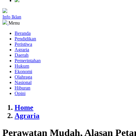
Info Iklan
Menu
Beranda
Pendidikan
Peristiwa
Agraria
Daerah
Pemerintahan
Hukum
Ekonomi
Olahraga
Nasional
Hiburan
Opini
Home
Agraria
Perawatan Mudah, Alasan Petan