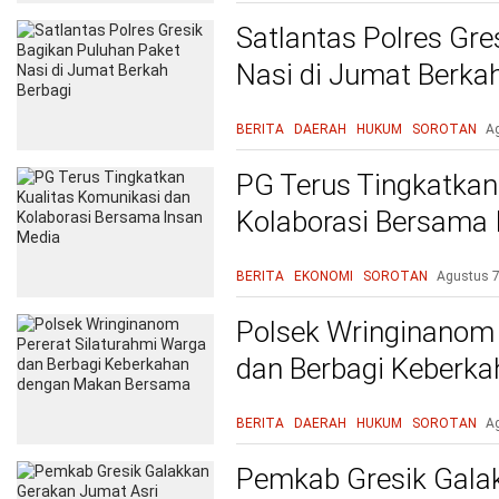
Satlantas Polres Gre
Nasi di Jumat Berka
BERITA
DAERAH
HUKUM
SOROTAN
A
PG Terus Tingkatkan
Kolaborasi Bersama 
BERITA
EKONOMI
SOROTAN
Agustus 7
Polsek Wringinanom 
dan Berbagi Keberk
Bersama
BERITA
DAERAH
HUKUM
SOROTAN
A
Pemkab Gresik Gala