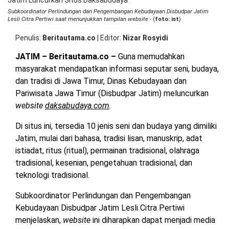
OPINI
HIBURAN
Subkoordinator Perlindungan dan Pengembangan Kebudayaan Disbudpar Jatim
Lesli Citra Pertiwi saat menunjukkan tampilan website
- (
foto: ist
)
Penulis
Beritautama.co
|
Editor
Nizar Rosyidi
BERITABARU.CO
KABARBARU.CO
SERIKATNEWS.COM
PEWARTANUSANTARA.COM
LANGGAR.CO
JOBNAS.COM
SURAU.CO
JATIM – Beritautama.co –
Guna memudahkan
masyarakat mendapatkan informasi seputar seni, budaya,
REDAKSI
TENTANG
KERJASAMA
PEDOMAN
dan tradisi di Jawa Timur, Dinas Kebudayaan dan
KAMI
MEDIA
Pariwisata Jawa Timur (Disbudpar Jatim) meluncurkan
CYBER
website
daksabudaya.com
.
Di situs ini, tersedia 10 jenis seni dan budaya yang dimiliki
Jatim, mulai dari bahasa, tradisi lisan, manuskrip, adat
istiadat, ritus (ritual), permainan tradisional, olahraga
tradisional, kesenian, pengetahuan tradisional, dan
teknologi tradisional.
Subkoordinator Perlindungan dan Pengembangan
Kebudayaan Disbudpar Jatim Lesli Citra Pertiwi
menjelaskan,
website
ini diharapkan dapat menjadi media