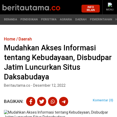
INFO
IKLAN
MENU
BERANDA
PENDIDIKAN
PERISTIWA
AGRARIA
DAERAH
PEMERINTAHAN
Home
Daerah
MASUK
Mudahkan Akses Informasi
tentang Kebudayaan, Disbudpar
BERANDA
PENDIDIKAN
Jatim Luncurkan Situs
PERISTIWA
HUKUM
Daksabudaya
AGRARIA
EKONOMI
Beritautama.co - Desember 12, 2022
DAERAH
OLAHRAGA
Komentar (0)
BAGIKAN:
PEMERINTAHAN
PENDIDIKAN