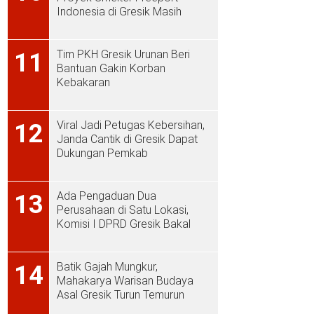
Indonesia di Gresik Masih
Rendah
Tim PKH Gresik Urunan Beri
11
Bantuan Gakin Korban
Kebakaran
Viral Jadi Petugas Kebersihan,
12
Janda Cantik di Gresik Dapat
Dukungan Pemkab
Ada Pengaduan Dua
13
Perusahaan di Satu Lokasi,
Komisi I DPRD Gresik Bakal
Sidak ke PT Aplus Pacific
Batik Gajah Mungkur,
14
Mahakarya Warisan Budaya
Asal Gresik Turun Temurun