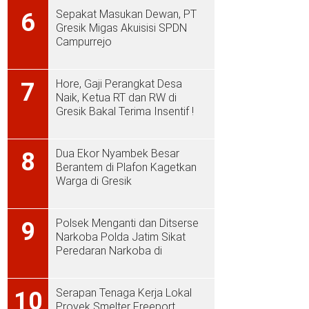
Sepakat Masukan Dewan, PT
6
Gresik Migas Akuisisi SPDN
Campurrejo
Hore, Gaji Perangkat Desa
7
Naik, Ketua RT dan RW di
Gresik Bakal Terima Insentif !
Dua Ekor Nyambek Besar
8
Berantem di Plafon Kagetkan
Warga di Gresik
Polsek Menganti dan Ditserse
9
Narkoba Polda Jatim Sikat
Peredaran Narkoba di
Menganti
Serapan Tenaga Kerja Lokal
10
Proyek Smelter Freeport