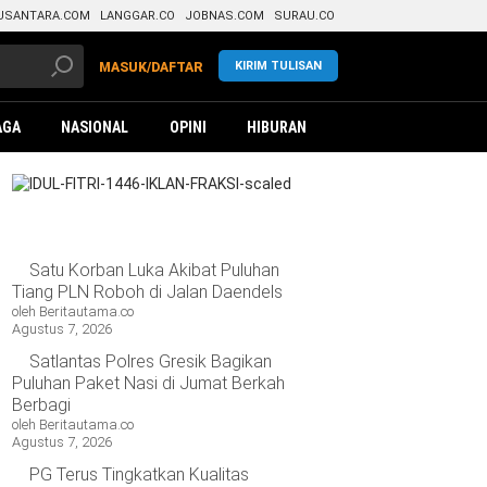
USANTARA.COM
LANGGAR.CO
JOBNAS.COM
SURAU.CO
KIRIM TULISAN
MASUK/DAFTAR
AGA
NASIONAL
OPINI
HIBURAN
Satu Korban Luka Akibat Puluhan
Tiang PLN Roboh di Jalan Daendels
oleh Beritautama.co
Agustus 7, 2026
Satlantas Polres Gresik Bagikan
Puluhan Paket Nasi di Jumat Berkah
Berbagi
oleh Beritautama.co
Agustus 7, 2026
PG Terus Tingkatkan Kualitas