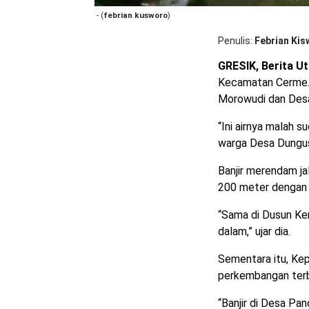
- (
febrian kusworo
)
Penulis
Febrian Kis
GRESIK, Berita U
Kecamatan Cerme.
Morowudi dan Desa
“Ini airnya malah s
warga Desa Dungus
Banjir merendam ja
200 meter dengan 
“Sama di Dusun Ke
dalam,” ujar dia.
Sementara itu, Ke
perkembangan terba
“Banjir di Desa P