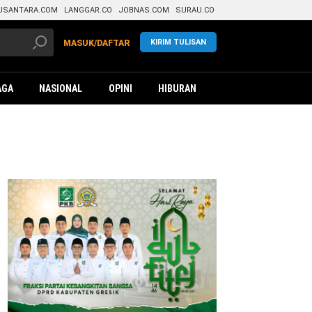
USANTARA.COM
LANGGAR.CO
JOBNAS.COM
SURAU.CO
KIRIM TULISAN
MASUK/DAFTAR
AGA
NASIONAL
OPINI
HIBURAN
da
jir
apan
i
mong
rme