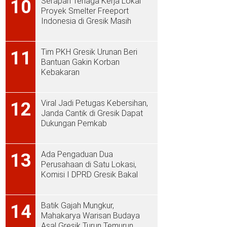
Serapan Tenaga Kerja Lokal
10
Proyek Smelter Freeport
Indonesia di Gresik Masih
Rendah
Tim PKH Gresik Urunan Beri
11
Bantuan Gakin Korban
Kebakaran
Viral Jadi Petugas Kebersihan,
12
Janda Cantik di Gresik Dapat
Dukungan Pemkab
Ada Pengaduan Dua
13
Perusahaan di Satu Lokasi,
Komisi I DPRD Gresik Bakal
Sidak ke PT Aplus Pacific
Batik Gajah Mungkur,
14
Mahakarya Warisan Budaya
Asal Gresik Turun Temurun