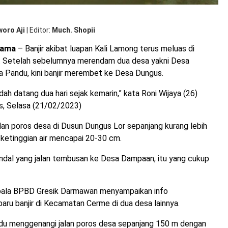
woro Aji
|
Editor
Much. Shopii
tama
– Banjir akibat luapan Kali Lamong terus meluas di
 Setelah sebelumnya merendam dua desa yakni Desa
 Pandu, kini banjir merembet ke Desa Dungus.
udah datang dua hari sejak kemarin,” kata Roni Wijaya (26)
, Selasa (21/02/2023)
lan poros desa di Dusun Dungus Lor sepanjang kurang lebih
ketinggian air mencapai 20-30 cm.
ndal yang jalan tembusan ke Desa Dampaan, itu yang cukup
pala BPBD Gresik Darmawan menyampaikan info
ru banjir di Kecamatan Cerme di dua desa lainnya.
andu menggenangi jalan poros desa sepanjang 150 m dengan