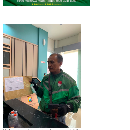
sik
luas