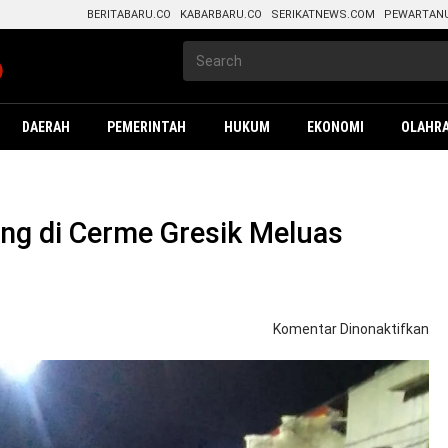
BERITABARU.CO
KABARBARU.CO
SERIKATNEWS.COM
PEWARTAN
DAERAH
PEMERINTAH
HUKUM
EKONOMI
OLAHR
ong di Cerme Gresik Meluas
pa
Komentar Dinonaktifkan
Ban
Lu
Kal
La
di
Ce