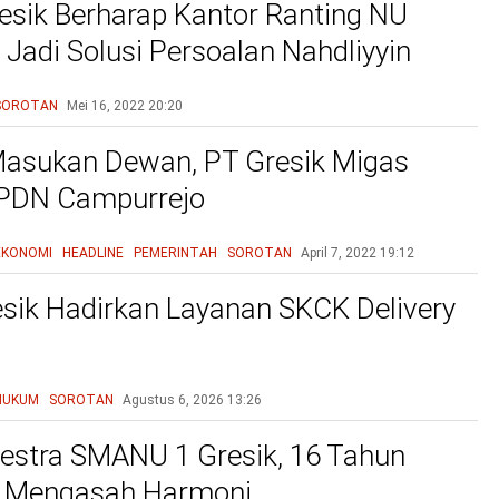
sik Berharap Kantor Ranting NU
Jadi Solusi Persoalan Nahdliyyin
SOROTAN
Mei 16, 2022
20:20
asukan Dewan, PT Gresik Migas
SPDN Campurrejo
EKONOMI
HEADLINE
PEMERINTAH
SOROTAN
April 7, 2022
19:12
esik Hadirkan Layanan SKCK Delivery
HUKUM
SOROTAN
Agustus 6, 2026
13:26
estra SMANU 1 Gresik, 16 Tahun
n Mengasah Harmoni