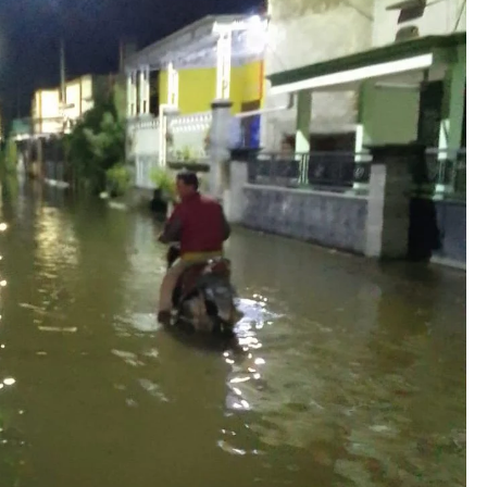
Gre
Me