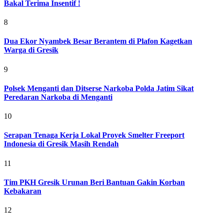
Bakal Terima Insentif !
8
Dua Ekor Nyambek Besar Berantem di Plafon Kagetkan
Warga di Gresik
9
Polsek Menganti dan Ditserse Narkoba Polda Jatim Sikat
Peredaran Narkoba di Menganti
10
Serapan Tenaga Kerja Lokal Proyek Smelter Freeport
Indonesia di Gresik Masih Rendah
11
Tim PKH Gresik Urunan Beri Bantuan Gakin Korban
Kebakaran
12