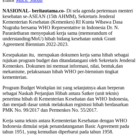
Editor
Much. Shopii
NASIONAL- beritautama.co-
Di sela agenda pertemuan menteri
kesehatan se-ASEAN (15th AHMM), Sekretaris Jenderal
Kementerian Kesehatan (Kemenkes) RI Kunta Wibawa Dasa
Nugraha bersama WHO Representative in Indonesia Dr. N.
Paranietharan menyepakati kerja sama (memorandum of
understanding/MoU) hibah bidang kesehatan untuk Grant
Agreement Biennium 2022-2023.
Kesepakatan itu, merupakan dokumen kerja sama hibah sebagai
rujukan program budget dan ditandatangani oleh Sekretaris Jenderal
Kemenkes. Dokumen ini memuat informasi, nilai, bentuk,dan
mekanisme, pelaksanaan hibah WHO per-biennium tingkat
kementerian.
Program Budget Workplan ini yang selanjutnya akan berperan
sebagai Naskah Perjanjian Hibah antara Satker (unit teknis)
penerima hibah di Kementerian Kesehatan dan WHO Indonesia,
dan menjadi dasar untuk melakukan registrasi hibah berdasarkan
PMK No. 99/2017 dan Permenkes No. 55/2017.
Kerja sama teknis antara Kementerian Kesehatan dengan WHO
Indonesia dimulai sejak penandatanganan Basic Agreement pada
tahun 1951, yang kemudian diperbarui pada tahun 1958.