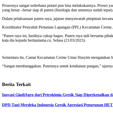
Prosesnya sangat sederhana petani pun bisa melakukannya. Proses ya
yang benar –benar siap di panen (fisiologis dan umurnya sudah tepat)
Dalam pelaksanaan panen raya, jajaran musyawarah pimpinan kecamat
Koordinator Penyuluh Pertanian Lapangan (PPL) Kecamatan Cerme, S
“Panen raya ini, hasilnya cukup bagus. Panen raya tadi bersama pih
kata dia kepada beritautama.co, Selasa (21/03/2023).
Sementara itu, Camat Kecamatan Cerme Umar Hasyim mengatakan b
“Sangat membanggakan. Panennya untuk ketahanan pangan,” ujarnya
Berita Terkait
Inovasi GladiAgro dari Petrokimia Gresik Siap Diperkenalkan
DPD Tani Merdeka Indonesia Gresik Apresiasi Penurunan HET