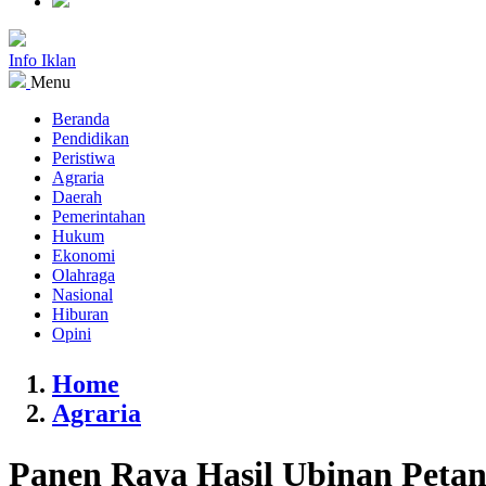
Info Iklan
Menu
Beranda
Pendidikan
Peristiwa
Agraria
Daerah
Pemerintahan
Hukum
Ekonomi
Olahraga
Nasional
Hiburan
Opini
Home
Agraria
Panen Raya Hasil Ubinan Petani