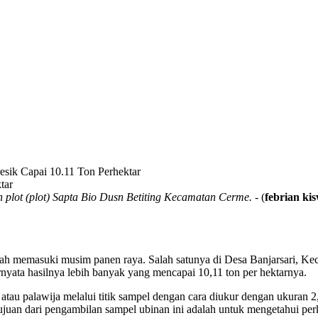
esik Capai 10.11 Ton Perhektar
 plot (plot) Sapta Bio Dusn Betiting Kecamatan Cerme.
- (
febrian ki
h memasuki musim panen raya. Salah satunya di Desa Banjarsari, Keca
rnyata hasilnya lebih banyak yang mencapai 10,11 ton per hektarnya.
 atau palawija melalui titik sampel dengan cara diukur dengan ukuran 
ujuan dari pengambilan sampel ubinan ini adalah untuk mengetahui per