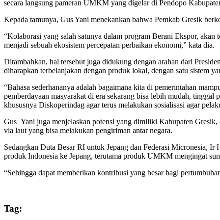
secara langsung pameran UMKM yang digelar di Pendopo Kabupaten
Kepada tamunya, Gus Yani menekankan bahwa Pemkab Gresik berko
“Kolaborasi yang salah satunya dalam program Berani Ekspor, akan 
menjadi sebuah ekosistem percepatan perbaikan ekonomi,” kata dia.
Ditambahkan, hal tersebut juga didukung dengan arahan dari Presid
diharapkan terbelanjakan dengan produk lokal, dengan satu sistem yan
“Bahasa sederhananya adalah bagaimana kita di pemerintahan mampu m
pemberdayaan masyarakat di era sekarang bisa lebih mudah, tinggal p
khususnya Diskoperindag agar terus melakukan sosialisasi agar pel
Gus Yani juga menjelaskan potensi yang dimiliki Kabupaten Gresik, 
via laut yang bisa melakukan pengiriman antar negara.
Sedangkan Duta Besar RI untuk Jepang dan Federasi Micronesia, 
produk Indonesia ke Jepang, terutama produk UMKM mengingat su
“Sehingga dapat memberikan kontribusi yang besar bagi pertumbuhan
Tag: