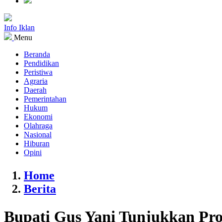
Info Iklan
Menu
Beranda
Pendidikan
Peristiwa
Agraria
Daerah
Pemerintahan
Hukum
Ekonomi
Olahraga
Nasional
Hiburan
Opini
Home
Berita
Bupati Gus Yani Tunjukkan P