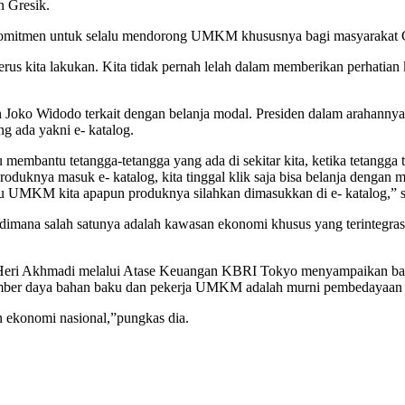
 Gresik.
mitmen untuk selalu mendorong UMKM khususnya bagi masyarakat G
terus kita lakukan. Kita tidak pernah lelah dalam memberikan perhat
en Joko Widodo terkait dengan belanja modal. Presiden dalam arahanny
g ada yakni e- katalog.
embantu tetangga-tetangga yang ada di sekitar kita, ketika tetangga 
roduknya masuk e- katalog, kita tinggal klik saja bisa belanja dengan
aku UMKM kita apapun produknya silahkan dimasukkan di e- katalog,”
dimana salah satunya adalah kawasan ekonomi khusus yang terintegrasi
Ir Heri Akhmadi melalui Atase Keuangan KBRI Tokyo menyampaikan b
mber daya bahan baku dan pekerja UMKM adalah murni pembedayaan s
 ekonomi nasional,”pungkas dia.