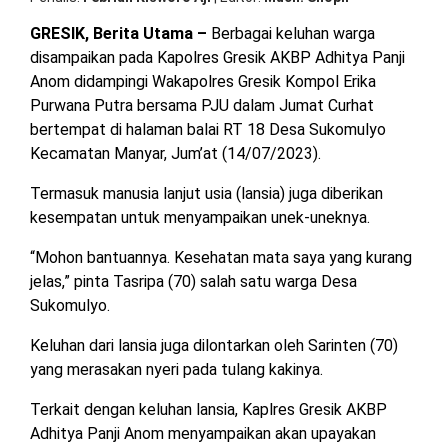
OPINI
HIBURAN
GRESIK, Berita Utama –
Berbagai keluhan warga
disampaikan pada Kapolres Gresik AKBP Adhitya Panji
Anom didampingi Wakapolres Gresik Kompol Erika
BERITABARU.CO
KABARBARU.CO
SERIKATNEWS.COM
PEWARTANUSANTARA.COM
LANGGAR.CO
JOBNAS.COM
SURAU.CO
Purwana Putra bersama PJU dalam Jumat Curhat
bertempat di halaman balai RT 18 Desa Sukomulyo
Kecamatan Manyar, Jum’at (14/07/2023).
REDAKSI
TENTANG
KERJASAMA
PEDOMAN
KAMI
MEDIA
CYBER
Termasuk manusia lanjut usia (lansia) juga diberikan
kesempatan untuk menyampaikan unek-uneknya.
“Mohon bantuannya. Kesehatan mata saya yang kurang
jelas,” pinta Tasripa (70) salah satu warga Desa
Sukomulyo.
Keluhan dari lansia juga dilontarkan oleh Sarinten (70)
yang merasakan nyeri pada tulang kakinya.
Terkait dengan keluhan lansia, Kaplres Gresik AKBP
Adhitya Panji Anom menyampaikan akan upayakan