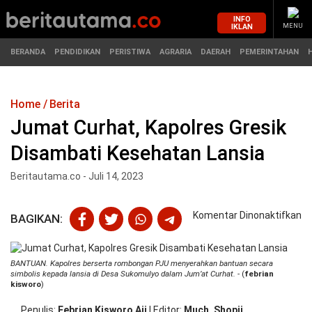
INFO
IKLAN
MENU
BERANDA
PENDIDIKAN
PERISTIWA
AGRARIA
DAERAH
PEMERINTAHAN
Home
Berita
MASUK
Jumat Curhat, Kapolres Gresik
Disambati Kesehatan Lansia
BERANDA
PENDIDIKAN
Beritautama.co - Juli 14, 2023
PERISTIWA
HUKUM
pa
Komentar Dinonaktifkan
BAGIKAN:
AGRARIA
EKONOMI
J
Cu
Ka
DAERAH
OLAHRAGA
BANTUAN. Kapolres berserta rombongan PJU menyerahkan bantuan secara
Gr
simbolis kepada lansia di Desa Sukomulyo dalam Jum’at Curhat.
- (
febrian
Di
kisworo
)
PEMERINTAHAN
PENDIDIKAN
Ke
La
Penulis
Febrian Kisworo Aji
|
Editor
Much. Shopii