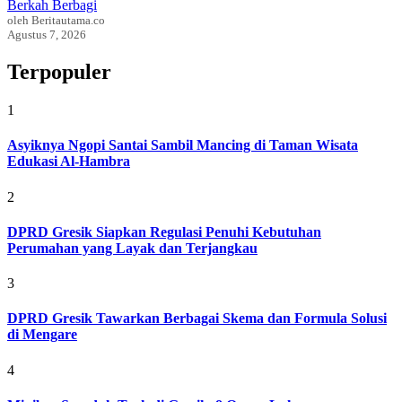
Berkah Berbagi
oleh Beritautama.co
Agustus 7, 2026
Terpopuler
1
Asyiknya Ngopi Santai Sambil Mancing di Taman Wisata
Edukasi Al-Hambra
2
DPRD Gresik Siapkan Regulasi Penuhi Kebutuhan
Perumahan yang Layak dan Terjangkau
3
DPRD Gresik Tawarkan Berbagai Skema dan Formula Solusi
di Mengare
4