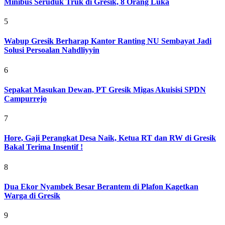
Minibus Seruduk Truk di Gresik, 8 Orang Luka
5
Wabup Gresik Berharap Kantor Ranting NU Sembayat Jadi
Solusi Persoalan Nahdliyyin
6
Sepakat Masukan Dewan, PT Gresik Migas Akuisisi SPDN
Campurrejo
7
Hore, Gaji Perangkat Desa Naik, Ketua RT dan RW di Gresik
Bakal Terima Insentif !
8
Dua Ekor Nyambek Besar Berantem di Plafon Kagetkan
Warga di Gresik
9