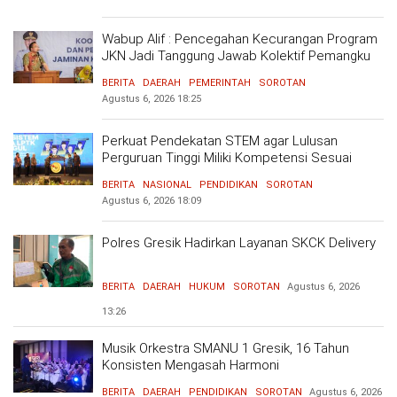
Wabup Alif : Pencegahan Kecurangan Program
JKN Jadi Tanggung Jawab Kolektif Pemangku
Kepentingan
BERITA
DAERAH
PEMERINTAH
SOROTAN
Agustus 6, 2026
18:25
Perkuat Pendekatan STEM agar Lulusan
Perguruan Tinggi Miliki Kompetensi Sesuai
Kebutuhan Dunia Kerja
BERITA
NASIONAL
PENDIDIKAN
SOROTAN
Agustus 6, 2026
18:09
Polres Gresik Hadirkan Layanan SKCK Delivery
BERITA
DAERAH
HUKUM
SOROTAN
Agustus 6, 2026
13:26
Musik Orkestra SMANU 1 Gresik, 16 Tahun
Konsisten Mengasah Harmoni
BERITA
DAERAH
PENDIDIKAN
SOROTAN
Agustus 6, 2026