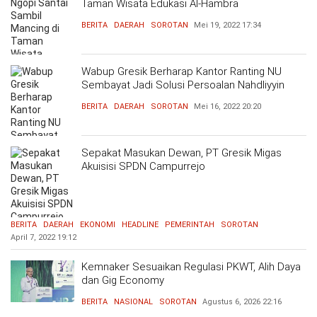
Taman Wisata Edukasi Al-Hambra
BERITA
DAERAH
SOROTAN
Mei 19, 2022
17:34
Wabup Gresik Berharap Kantor Ranting NU
Sembayat Jadi Solusi Persoalan Nahdliyyin
BERITA
DAERAH
SOROTAN
Mei 16, 2022
20:20
Sepakat Masukan Dewan, PT Gresik Migas
Akuisisi SPDN Campurrejo
BERITA
DAERAH
EKONOMI
HEADLINE
PEMERINTAH
SOROTAN
April 7, 2022
19:12
Kemnaker Sesuaikan Regulasi PKWT, Alih Daya
dan Gig Economy
BERITA
NASIONAL
SOROTAN
Agustus 6, 2026
22:16