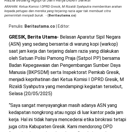
Gr
OPINI
HIBURAN
ARAHAN. Ketua Komisi I DPRD Gresik, M Rizaldi Syahputra memberikan arahan
Mi
kepada petugas dan mereka yang terjaring razia agar tak membuat citra
Pe
pemerintah menjadi buruk.
- (
Beritautama.co
)
Pe
ya
BERITABARU.CO
KABARBARU.CO
SERIKATNEWS.COM
PEWARTANUSANTARA.COM
LANGGAR.CO
JOBNAS.COM
SURAU.CO
Penulis
Beritautama.co
|
Editor
Te
Ra
GRESIK, Berita Utama-
Belasan Aparatur Sipil Negara
se
(ASN) yang sedang bersantai di warung kopi (warkop)
Ng
REDAKSI
TENTANG
KERJASAMA
PEDOMAN
di
KAMI
MEDIA
saat jam kerja dan terjaring dalam razia yang dilakukan
J
CYBER
oleh Satuan Polisi Pamong Praja (Satpol PP) bersama
Ke
Badan Kepegawaian dan Pengembangan Sumber Daya
Di
Sa
Manusia (BKPSDM) serta Inspektorat Pemkab Gresik,
menjadi keprihatinan dari Ketua Komisi I DPRD Gresik, M
Rizaldi Syahputra yang mendampingi kegiatan tersebut,
Selasa (20/05/2025)
“Saya sangat menyayangkan masih adanya ASN yang
kedapatan nongkrong atau ngopi di luar kantor pada jam
kerja. Hal ini tidak hanya mencederai etika birokrasi tetapi
juga citra Kabupaten Gresik. Kami mendorong OPD