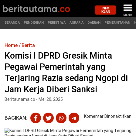
INFO
IKLAN
MENU
BERANDA
PENDIDIKAN
PERISTIWA
AGRARIA
DAERAH
PEMERINTAHAN
Home
Berita
MASUK
Komisi I DPRD Gresik Minta
Pegawai Pemerintah yang
BERANDA
PENDIDIKAN
Terjaring Razia sedang Ngopi di
PERISTIWA
HUKUM
Jam Kerja Diberi Sanksi
AGRARIA
EKONOMI
Beritautama.co - Mei 20, 2025
DAERAH
OLAHRAGA
pa
Komentar Dinonaktifkan
BAGIKAN:
Ko
PEMERINTAHAN
PENDIDIKAN
I
D