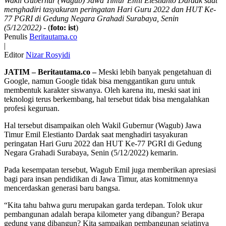
Wakil Gubernur (Wagub) Jawa Timur Emil Elestianto Dardak saat
menghadiri tasyakuran peringatan Hari Guru 2022 dan HUT Ke-
77 PGRI di Gedung Negara Grahadi Surabaya, Senin
(5/12/2022)
- (
foto: ist
)
Penulis
Beritautama.co
|
Editor
Nizar Rosyidi
JATIM – Beritautama.co –
Meski lebih banyak pengetahuan di
Google, namun Google tidak bisa menggantikan guru untuk
membentuk karakter siswanya. Oleh karena itu, meski saat ini
teknologi terus berkembang, hal tersebut tidak bisa mengalahkan
profesi keguruan.
Hal tersebut disampaikan oleh Wakil Gubernur (Wagub) Jawa
Timur Emil Elestianto Dardak saat menghadiri tasyakuran
peringatan Hari Guru 2022 dan HUT Ke-77 PGRI di Gedung
Negara Grahadi Surabaya, Senin (5/12/2022) kemarin.
Pada kesempatan tersebut, Wagub Emil juga memberikan apresiasi
bagi para insan pendidikan di Jawa Timur, atas komitmennya
mencerdaskan generasi baru bangsa.
“Kita tahu bahwa guru merupakan garda terdepan. Tolok ukur
pembangunan adalah berapa kilometer yang dibangun? Berapa
gedung yang dibangun? Kita sampaikan pembangunan sejatinya