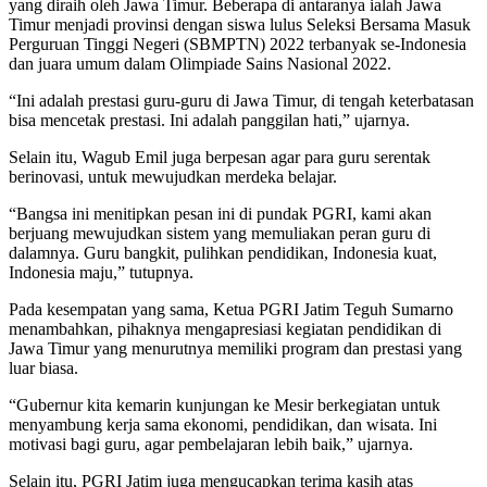
yang diraih oleh Jawa Timur. Beberapa di antaranya ialah Jawa
Timur menjadi provinsi dengan siswa lulus Seleksi Bersama Masuk
Perguruan Tinggi Negeri (SBMPTN) 2022 terbanyak se-Indonesia
dan juara umum dalam Olimpiade Sains Nasional 2022.
“Ini adalah prestasi guru-guru di Jawa Timur, di tengah keterbatasan
bisa mencetak prestasi. Ini adalah panggilan hati,” ujarnya.
Selain itu, Wagub Emil juga berpesan agar para guru serentak
berinovasi, untuk mewujudkan merdeka belajar.
“Bangsa ini menitipkan pesan ini di pundak PGRI, kami akan
berjuang mewujudkan sistem yang memuliakan peran guru di
dalamnya. Guru bangkit, pulihkan pendidikan, Indonesia kuat,
Indonesia maju,” tutupnya.
Pada kesempatan yang sama, Ketua PGRI Jatim Teguh Sumarno
menambahkan, pihaknya mengapresiasi kegiatan pendidikan di
Jawa Timur yang menurutnya memiliki program dan prestasi yang
luar biasa.
“Gubernur kita kemarin kunjungan ke Mesir berkegiatan untuk
menyambung kerja sama ekonomi, pendidikan, dan wisata. Ini
motivasi bagi guru, agar pembelajaran lebih baik,” ujarnya.
Selain itu, PGRI Jatim juga mengucapkan terima kasih atas