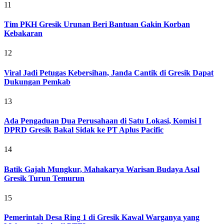
11
Tim PKH Gresik Urunan Beri Bantuan Gakin Korban
Kebakaran
12
Viral Jadi Petugas Kebersihan, Janda Cantik di Gresik Dapat
Dukungan Pemkab
13
Ada Pengaduan Dua Perusahaan di Satu Lokasi, Komisi I
DPRD Gresik Bakal Sidak ke PT Aplus Pacific
14
Batik Gajah Mungkur, Mahakarya Warisan Budaya Asal
Gresik Turun Temurun
15
Pemerintah Desa Ring 1 di Gresik Kawal Warganya yang