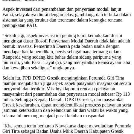
Aspek investasi dari penambahan dan penyertaan modal, lanjut
Fauzi, selayaknya diurai dengan jelas, gamblang, dan terbuka dalam
sistematika yang terukur dan terencana dalam kerangka rencana
peningkatan PAD..
“Sekali lagi, aspek investasi ini penting kami kemukakan di sini
mengingat dasar filosofi Penyertaan Modal Daerah tidak lain adalah
bentuk investasi Pemerintah Daerah pada badan usaha dengan
mendapat hak kepemilikan, persis sebagaimana tertuang dalam
Ranperda yang sedang kita bahas dalam sidang paripurna yang
mulia ini, yaitu Pasal 1 ayat (5), yang menyiratkan keniscayaan laba
dan kewajiban sekaligus,” ungkapnya.
Selain itu, FPD DPRD Gresik menginginkan Perumda Giri Tirta
mampu menjabarkan juga aspek-aspek palayanan masyarakat secara
menyuruh dan terukur. Misalnya laporan rencana pelayanan
masyarakat dari penambahan dan penyertaan modal sebesar Rp 113
miliar. Sehingga Kepala Daerah, DPRD Gresik, dan masyarakat
Gresik keseluruhan, dapat mengidentifikasi progress pelayanan serta
jaminan ketersediaan dan kelancaran air dari waktu ke waktu yang
selama ini memang menjadi pusat keluhan masyarakat.
“Kita semua tentu berharap Nawakarsa dapat mewujudkan Perumda
Giri Tirta sebagai Badan Usaha Milik Daerah Kabupaten Gresik