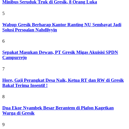
Minibus Seruduk Truk di Gresik, 8 Orang Luka
5
Wabup Gresik Berharap Kantor Ranting NU Sembayat Jadi
Solusi Persoalan Nahdliyyin
6
Sepakat Masukan Dewan, PT Gresik Migas Akuisisi SPDN
Campurrejo
7
Hore, Gaji Perangkat Desa Naik, Ketua RT dan RW di Gresik
Bakal Terima Insentif !
8
Dua Ekor Nyambek Besar Berantem di Plafon Kagetkan
Warga di Gresik
9