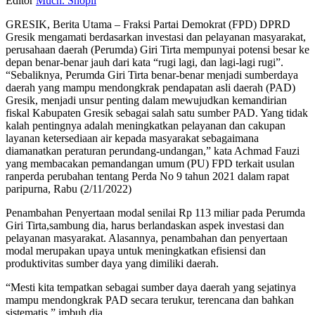
Editor
Much. Shopii
GRESIK, Berita Utama – Fraksi Partai Demokrat (FPD) DPRD
Gresik mengamati berdasarkan investasi dan pelayanan masyarakat,
perusahaan daerah (Perumda) Giri Tirta mempunyai potensi besar ke
depan benar-benar jauh dari kata “rugi lagi, dan lagi-lagi rugi”.
“Sebaliknya, Perumda Giri Tirta benar-benar menjadi sumberdaya
daerah yang mampu mendongkrak pendapatan asli daerah (PAD)
Gresik, menjadi unsur penting dalam mewujudkan kemandirian
fiskal Kabupaten Gresik sebagai salah satu sumber PAD. Yang tidak
kalah pentingnya adalah meningkatkan pelayanan dan cakupan
layanan ketersediaan air kepada masyarakat sebagaimana
diamanatkan peraturan perundang-undangan,” kata Achmad Fauzi
yang membacakan pemandangan umum (PU) FPD terkait usulan
ranperda perubahan tentang Perda No 9 tahun 2021 dalam rapat
paripurna, Rabu (2/11/2022)
Penambahan Penyertaan modal senilai Rp 113 miliar pada Perumda
Giri Tirta,sambung dia, harus berlandaskan aspek investasi dan
pelayanan masyarakat. Alasannya, penambahan dan penyertaan
modal merupakan upaya untuk meningkatkan efisiensi dan
produktivitas sumber daya yang dimiliki daerah.
“Mesti kita tempatkan sebagai sumber daya daerah yang sejatinya
mampu mendongkrak PAD secara terukur, terencana dan bahkan
sistematis,” imbuh dia