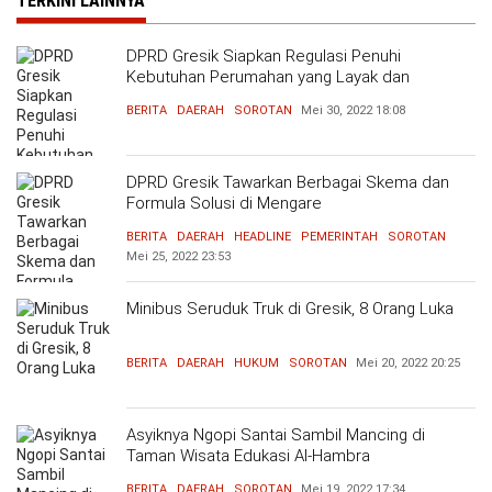
TERKINI LAINNYA
DPRD Gresik Siapkan Regulasi Penuhi
Kebutuhan Perumahan yang Layak dan
Terjangkau
BERITA
DAERAH
SOROTAN
Mei 30, 2022
18:08
DPRD Gresik Tawarkan Berbagai Skema dan
Formula Solusi di Mengare
BERITA
DAERAH
HEADLINE
PEMERINTAH
SOROTAN
Mei 25, 2022
23:53
Minibus Seruduk Truk di Gresik, 8 Orang Luka
BERITA
DAERAH
HUKUM
SOROTAN
Mei 20, 2022
20:25
Asyiknya Ngopi Santai Sambil Mancing di
Taman Wisata Edukasi Al-Hambra
BERITA
DAERAH
SOROTAN
Mei 19, 2022
17:34