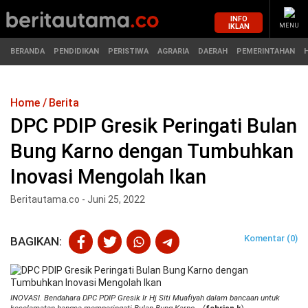
INFO
IKLAN
MENU
BERANDA
PENDIDIKAN
PERISTIWA
AGRARIA
DAERAH
PEMERINTAHAN
Home
Berita
MASUK
DPC PDIP Gresik Peringati Bulan
Bung Karno dengan Tumbuhkan
BERANDA
PENDIDIKAN
Inovasi Mengolah Ikan
PERISTIWA
HUKUM
Beritautama.co - Juni 25, 2022
AGRARIA
EKONOMI
Komentar (0)
BAGIKAN:
DAERAH
OLAHRAGA
PEMERINTAHAN
PENDIDIKAN
INOVASI. Bendahara DPC PDIP Gresik Ir Hj Siti Muafiyah dalam bancaan untuk