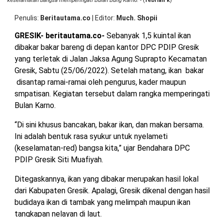
keselamatan bangsa memperingati Bulan Bung Karno.
- (
febrian k
)
OPINI
HIBURAN
Penulis
Beritautama.co
|
Editor
Much. Shopii
GRESIK- beritautama.co-
Sebanyak 1,5 kuintal ikan
BERITABARU.CO
KABARBARU.CO
SERIKATNEWS.COM
PEWARTANUSANTARA.COM
LANGGAR.CO
JOBNAS.COM
SURAU.CO
dibakar bakar bareng di depan kantor DPC PDIP Gresik
yang terletak di Jalan Jaksa Agung Suprapto Kecamatan
Gresik, Sabtu (25/06/2022). Setelah matang, ikan bakar
REDAKSI
TENTANG
KERJASAMA
PEDOMAN
disantap ramai-ramai oleh pengurus, kader maupun
KAMI
MEDIA
CYBER
smpatisan. Kegiatan tersebut dalam rangka memperingati
Bulan Karno.
“Di sini khusus bancakan, bakar ikan, dan makan bersama.
Ini adalah bentuk rasa syukur untuk nyelameti
(keselamatan-red) bangsa kita,” ujar Bendahara DPC
PDIP Gresik Siti Muafiyah.
Ditegaskannya, ikan yang dibakar merupakan hasil lokal
dari Kabupaten Gresik. Apalagi, Gresik dikenal dengan hasil
budidaya ikan di tambak yang melimpah maupun ikan
tangkapan nelayan di laut.