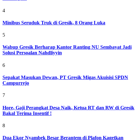
4
Minibus Seruduk Truk di Gresik, 8 Orang Luka
5
Wabup Gresik Berharap Kantor Ranting NU Sembayat Jadi
Solusi Persoalan Nahdliyyin
6
Sepakat Masukan Dewan, PT Gresik Migas Akuisisi SPDN
Campurrejo
7
Hore, Gaji Perangkat Desa Naik, Ketua RT dan RW di Gresik
Bakal Terima Insentif !
8
Dua Ekor Nyambek Besar Berantem di Plafon Kagetkan