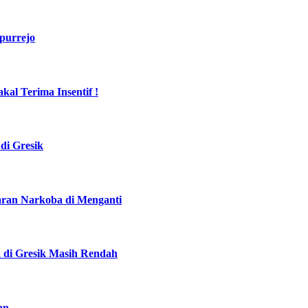
purrejo
al Terima Insentif !
di Gresik
daran Narkoba di Menganti
a di Gresik Masih Rendah
an