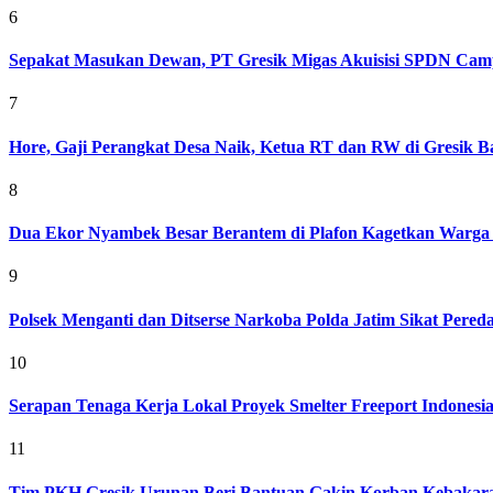
6
Sepakat Masukan Dewan, PT Gresik Migas Akuisisi SPDN Cam
7
Hore, Gaji Perangkat Desa Naik, Ketua RT dan RW di Gresik Bak
8
Dua Ekor Nyambek Besar Berantem di Plafon Kagetkan Warga 
9
Polsek Menganti dan Ditserse Narkoba Polda Jatim Sikat Pere
10
Serapan Tenaga Kerja Lokal Proyek Smelter Freeport Indonesi
11
Tim PKH Gresik Urunan Beri Bantuan Gakin Korban Kebakar