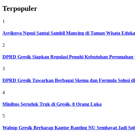
Terpopuler
1
Asyiknya Ngopi Santai Sambil Mancing di Taman Wisata Eduk
2
DPRD Gresik Siapkan Regulasi Penuhi Kebutuhan Perumahan 
3
DPRD Gresik Tawarkan Berbagai Skema dan Formula Solusi d
4
Minibus Seruduk Truk di Gresik, 8 Orang Luka
5
Wabup Gresik Berharap Kantor Ranting NU Sembayat Jadi Solu