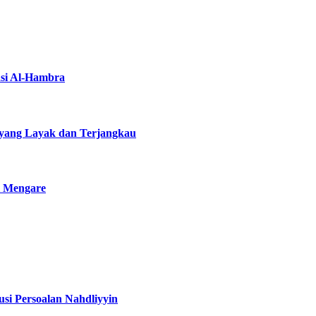
asi Al-Hambra
yang Layak dan Terjangkau
i Mengare
si Persoalan Nahdliyyin