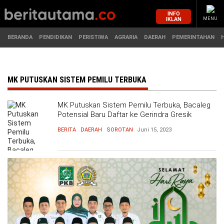
INFO
IKLAN
MENU
BERANDA
PENDIDIKAN
PERISTIWA
AGRARIA
DAERAH
PEMERINTAHAN
MASUK
MK PUTUSKAN SISTEM PEMILU TERBUKA
MK Putuskan Sistem Pemilu Terbuka, Bacaleg
BERANDA
PENDIDIKAN
Potensial Baru Daftar ke Gerindra Gresik
BERITA
DAERAH
SOROTAN
Juni 15, 2023
PERISTIWA
HUKUM
AGRARIA
EKONOMI
DAERAH
OLAHRAGA
PEMERINTAHAN
PENDIDIKAN