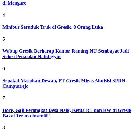
di Mengare
4
Minibus Seruduk Truk di Gresik, 8 Orang Luka
5
Wabup Gresik Berharap Kantor Ranting NU Sembayat Jadi
Solusi Persoalan Nahdliyyin
6
Sepakat Masukan Dewan, PT Gresik Migas Akuisisi SPDN
Campurrejo
7
Hore, Gaji Perangkat Desa Naik, Ketua RT dan RW di Gresik
Bakal Terima Insentif !
8