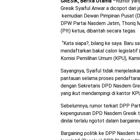
GRESIK, Berita Utama
–Rumor yang
Gresik Syaiful Anwar a dicopot dari 
kemudian Dewan Pimpinan Pusat (D
DPW Partai Nasdem Jatim, Thoriq Ma
(Plt) ketua, dibantah secara tegas.
“Kata siapa?, bilang ke saya. Baru sa
mendaftarkan bakal calon legislatif
Komisi Pemilihan Umum (KPU), Kami
Sayangnya, Syaiful tidak menjelaska
pantauan selama proses pendaftaran b
dengan Sekretaris DPD Nasdem Gres
yang ikut mendampingi di kantor KP
Sebelumnya, rumor terkait DPP Pa
kepengurusan DPD Nasdem Gresik te
dinilai terlalu ngotot dalam bargainin
Bargaining politik ke DPP Nasdem te