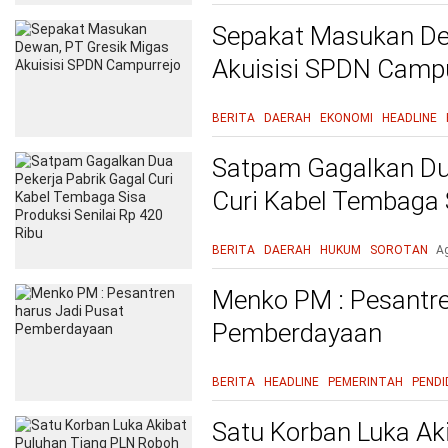
Sepakat Masukan De
Akuisisi SPDN Campu
BERITA
DAERAH
EKONOMI
HEADLINE
Satpam Gagalkan Dua
Curi Kabel Tembaga S
420 Ribu
BERITA
DAERAH
HUKUM
SOROTAN
A
Menko PM : Pesantre
Pemberdayaan
BERITA
HEADLINE
PEMERINTAH
PENDI
Satu Korban Luka Ak