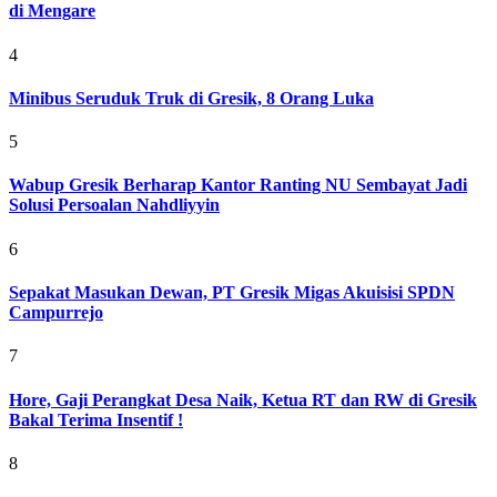
di Mengare
4
Minibus Seruduk Truk di Gresik, 8 Orang Luka
5
Wabup Gresik Berharap Kantor Ranting NU Sembayat Jadi
Solusi Persoalan Nahdliyyin
6
Sepakat Masukan Dewan, PT Gresik Migas Akuisisi SPDN
Campurrejo
7
Hore, Gaji Perangkat Desa Naik, Ketua RT dan RW di Gresik
Bakal Terima Insentif !
8