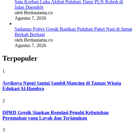
Satu Korban Luka Akibat Puluhan Tiang PLN Roboh di
Jalan Daendels
oleh Beritautama.co
Agustus 7, 2026
Satlantas Polres Gresik Bagikan Puluhan Paket Nasi di Jumat
Berkah Berbagi
oleh Beritautama.co
Agustus 7, 2026
Terpopuler
1
Asyiknya Ngopi Santai Sambil Mancing di Taman Wisata
Edukasi Al-Hambra
2
DPRD Gresik Siapkan Regulasi Penuhi Kebutuhan
Perumahan yang Layak dan Terjangkau
3