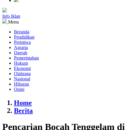
Info Iklan
Menu
Beranda
Pendidikan
Peristiwa
Agraria
Daerah
Pemerintahan
Hukum
Ekonomi
Olahraga
Nasional
Hiburan
Opini
Home
Berita
Pencarian Bocah Tenggelam di