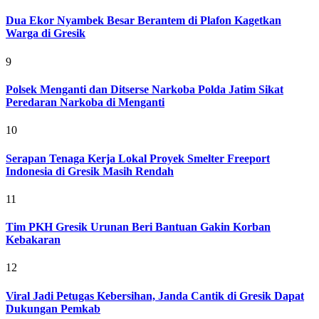
Dua Ekor Nyambek Besar Berantem di Plafon Kagetkan
Warga di Gresik
9
Polsek Menganti dan Ditserse Narkoba Polda Jatim Sikat
Peredaran Narkoba di Menganti
10
Serapan Tenaga Kerja Lokal Proyek Smelter Freeport
Indonesia di Gresik Masih Rendah
11
Tim PKH Gresik Urunan Beri Bantuan Gakin Korban
Kebakaran
12
Viral Jadi Petugas Kebersihan, Janda Cantik di Gresik Dapat
Dukungan Pemkab