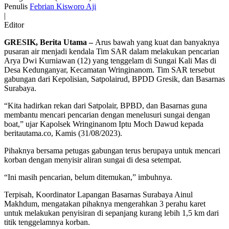
Tim
Penulis
Febrian Kisworo Aji
SAR
|
Terkendala
Editor
Arus
GRESIK, Berita Utama –
Arus bawah yang kuat dan banyaknya
Bawah
pusaran air menjadi kendala Tim SAR dalam melakukan pencarian
Deras
Arya Dwi Kurniawan (12) yang tenggelam di Sungai Kali Mas di
dan
Desa Kedunganyar, Kecamatan Wringinanom. Tim SAR tersebut
Banyak
gabungan dari Kepolisian, Satpolairud, BPDD Gresik, dan Basarnas
Pusaran
Surabaya.
Air
“Kita hadirkan rekan dari Satpolair, BPBD, dan Basarnas guna
membantu mencari pencarian dengan menelusuri sungai dengan
boat,” ujar Kapolsek Wringinanom Iptu Moch Dawud kepada
beritautama.co, Kamis (31/08/2023).
Pihaknya bersama petugas gabungan terus berupaya untuk mencari
korban dengan menyisir aliran sungai di desa setempat.
“Ini masih pencarian, belum ditemukan,” imbuhnya.
Terpisah, Koordinator Lapangan Basarnas Surabaya Ainul
Makhdum, mengatakan pihaknya mengerahkan 3 perahu karet
untuk melakukan penyisiran di sepanjang kurang lebih 1,5 km dari
titik tenggelamnya korban.