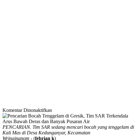
pada
Komentar Dinonaktifkan
Pencarian
Bocah
Tenggelam
PENCARIAN. Tim SAR sedang mencari bocah yang tenggelam di
di
Kali Mas di Desa Kedunganyar, Kecamatan
Gresik,
Wringinanom
- (
febrian k
)