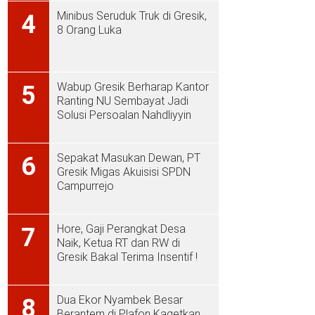
Minibus Seruduk Truk di Gresik,
4
8 Orang Luka
Wabup Gresik Berharap Kantor
5
Ranting NU Sembayat Jadi
Solusi Persoalan Nahdliyyin
Sepakat Masukan Dewan, PT
6
Gresik Migas Akuisisi SPDN
Campurrejo
Hore, Gaji Perangkat Desa
7
Naik, Ketua RT dan RW di
Gresik Bakal Terima Insentif !
Dua Ekor Nyambek Besar
8
Berantem di Plafon Kagetkan