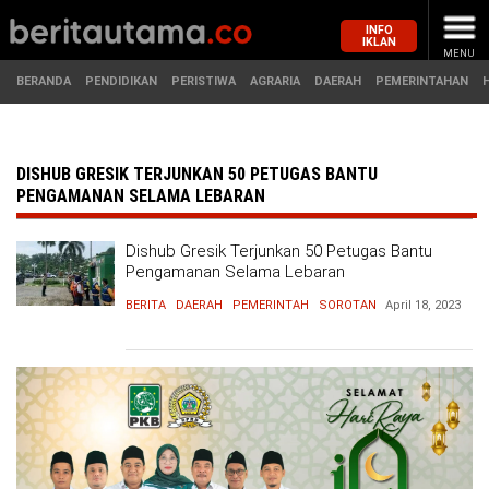
INFO
IKLAN
MENU
BERANDA
PENDIDIKAN
PERISTIWA
AGRARIA
DAERAH
PEMERINTAHAN
MASUK
DISHUB GRESIK TERJUNKAN 50 PETUGAS BANTU
PENGAMANAN SELAMA LEBARAN
BERANDA
PENDIDIKAN
Dishub Gresik Terjunkan 50 Petugas Bantu
Pengamanan Selama Lebaran
PERISTIWA
HUKUM
BERITA
DAERAH
PEMERINTAH
SOROTAN
April 18, 2023
AGRARIA
EKONOMI
DAERAH
OLAHRAGA
PEMERINTAHAN
PENDIDIKAN