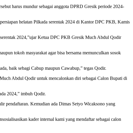
rsebut harus mundur sebagai anggota DPRD Gresik periode 2024-
ersiapan helatan Pilkada serentak 2024 di Kantor DPC PKB, Kamis
da serentak 2024,”ujar Ketua DPC PKB Gresik Much Abdul Qodir
 maupun tokoh masyarakat agar bisa bersama memunculkan sosok
lkada, baik sebagi Cabup maupun Cawabup,” tegas Qodir.
uch Abdul Qodir untuk mencalonkan diri sebagai Calon Bupati di
kada 2024,” imbuh Qodir.
mulir pendaftaran. Kemudian ada Dimas Setyo Wicaksono yang
nsosialisasikan kader internal kami yang mendaftar sebagai calon