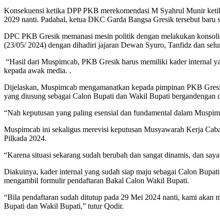
Konsekuensi ketika DPP PKB merekomendasi M Syahrul Munir ketika
2029 nanti. Padahal, ketua DKC Garda Bangsa Gresik tersebut baru saj
DPC PKB Gresik memanasi mesin politik dengan melakukan konsolid
(23/05/ 2024) dengan dihadiri jajaran Dewan Syuro, Tanfidz dan sel
“Hasil dari Muspimcab, PKB Gresik harus memiliki kader internal 
kepada awak media. .
Dijelaskan, Muspimcab mengamanatkan kepada pimpinan PKB Gresik 
yang diusung sebagai Calon Bupati dan Wakil Bupati bergandengan
“Nah keputusan yang paling esensial dan fundamental dalam Muspimca
Muspimcab ini sekaligus merevisi keputusan Musyawarah Kerja Cab
Pilkada 2024.
“Karena situasi sekarang sudah berubah dan sangat dinamis, dan say
Diakuinya, kader internal yang sudah siap maju sebagai Calon Bupa
mengambil formulir pendaftaran Bakal Calon Wakil Bupati.
“Bila pendaftaran sudah ditutup pada 29 Mei 2024 nanti, kami akan me
Bupati dan Wakil Bupati,” tutur Qodir.