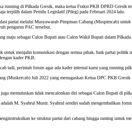
 running di Pilkada Gresik, maka ketua Fraksi PKB DPRD Gresik te
a terpilih dalam Pemilu Legislatif (Pileg) pada Februari 2024 lalu.
asi partai melalui Musyawarah Pimpinan Cabang (Muspimcab) untuk p
uruh pengurus PAC tersebut.
yang maju sebagai Calon Bupati atau Calon Wakil Bupati dalam Pilka
untuk menjalin komunikasi dengan semua pihak, baik partai politik
 dengan kader PKB.
b tadi, perintah forum agar ada kader internal kami yang running pi
ang (Muskercab) Juli 2022 yang menugaskan Ketua DPC PKB Gresik M
a juga memutuskan tidak mencalonkan diri sebagai Calon Bupati di pil
ti adalah M. Syahrul Munir. Syahrul sendiri sudah mengembalikan for
nginstruksikan ke struktur partai dari cabang hingga ranting untuk me