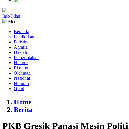
Info Iklan
Menu
Beranda
Pendidikan
Peristiwa
Agraria
Daerah
Pemerintahan
Hukum
Ekonomi
Olahraga
Nasional
Hiburan
Opini
Home
Berita
PKB Gresik Panasi Mesin Polit